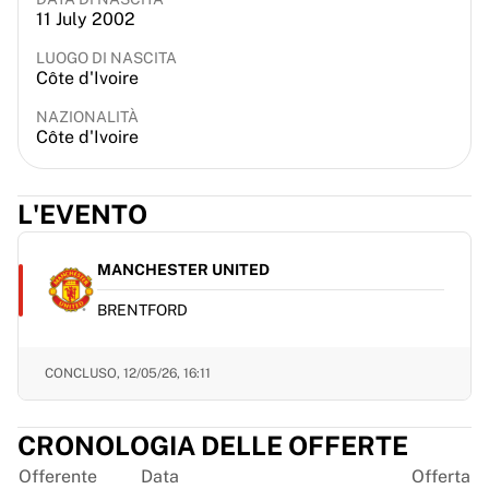
11 July 2002
France Rugby
Gloucester Rugby
LUOGO DI NASCITA
Bath Rugby
Côte d'Ivoire
ASM Clermont Auvergne
NAZIONALITÀ
Harlequins
Côte d'Ivoire
Visualizza tutto il rugby
Cricket
England Cricket
L'EVENTO
Delhi Capitals
West Indies
MANCHESTER UNITED
Cricket Ireland
Visualizza tutto il cricket
BRENTFORD
Hockey su ghiaccio
Aalborg Pirates
CONCLUSO,
12/05/26, 16:11
Tre Kronor
NHL Alumni
Visualizza tutto l'hockey su ghiaccio
CRONOLOGIA DELLE OFFERTE
Altro
Offerente
Data
Offerta