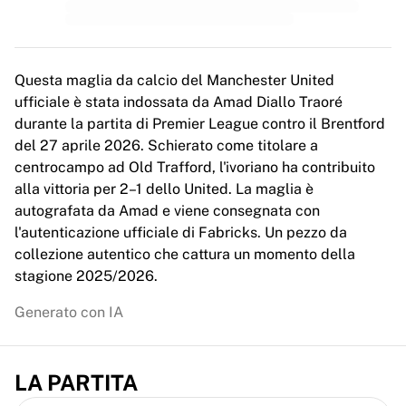
MLS
Principali squadre femminili
Calcio femminile statunitense
Calcio femminile canadese
Questa maglia da calcio del Manchester United
NWSL
ufficiale è stata indossata da Amad Diallo Traoré
OL Lyonnes
durante la partita di Premier League contro il Brentford
Paris Saint-Germain Féminines
del 27 aprile 2026. Schierato come titolare a
Arsenal WFC
centrocampo ad Old Trafford, l'ivoriano ha contribuito
Esplora per paese
alla vittoria per 2–1 dello United. La maglia è
Basket
autografata da Amad e viene consegnata con
Highlights
l'autenticazione ufficiale di Fabricks. Un pezzo da
Charlotte Hornets
collezione autentico che cattura un momento della
Chicago Bulls
stagione 2025/2026.
LA Clippers
Portland Trail Blazers
Generato con IA
Virtus Bologna
Visualizza tutto il basket
Le migliori squadre NBA
LA PARTITA
Charlotte Hornets