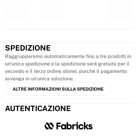
Glory Kickboxing
Team Liquid
Come funziona
Incornicia la tua maglia
Autenticazione della maglia
Trustpilot
La mia collezione
SPEDIZIONE
Raggrupperemo automaticamente fino a tre prodotti in
un'unica spedizione e la spedizione sarà gratuita per il
secondo e il terzo ordine idonei, purché il pagamento
avvenga in un'unica soluzione.
ALTRE INFORMAZIONI SULLA SPEDIZIONE
AUTENTICAZIONE