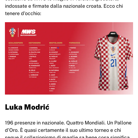
Glory Kickboxing
indossate e firmate dalla nazionale croata. Ecco chi
Team Liquid
tenere d'occhio:
Come funziona
Incornicia la tua maglia
Autenticazione della maglia
La mia collezione
Luka Modrić
196 presenze in nazionale. Quattro Mondiali. Un Pallone
d'Oro. È quasi certamente il suo ultimo torneo e chi
segue il collezionismo di maglie sa bene cosa significa.