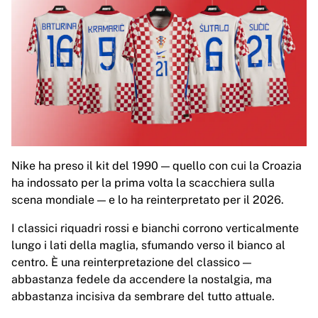
MLS
Principali squadre femminili
Calcio femminile statunitense
Calcio femminile canadese
NWSL
OL Lyonnes
Paris Saint-Germain Féminines
Arsenal WFC
Esplora per paese
Basket
Nike ha preso il kit del 1990 — quello con cui la Croazia
Highlights
ha indossato per la prima volta la scacchiera sulla
Charlotte Hornets
scena mondiale — e lo ha reinterpretato per il 2026.
Chicago Bulls
LA Clippers
I classici riquadri rossi e bianchi corrono verticalmente
Portland Trail Blazers
lungo i lati della maglia, sfumando verso il bianco al
Virtus Bologna
centro. È una reinterpretazione del classico —
Visualizza tutto il basket
abbastanza fedele da accendere la nostalgia, ma
Le migliori squadre NBA
abbastanza incisiva da sembrare del tutto attuale.
Charlotte Hornets