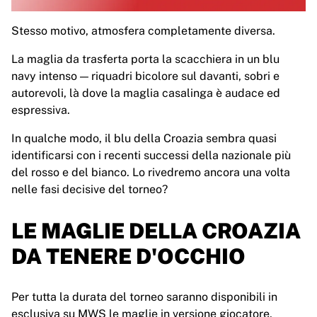
France Rugby
Gloucester Rugby
Stesso motivo, atmosfera completamente diversa.
Bath Rugby
La maglia da trasferta porta la scacchiera in un blu
ASM Clermont Auvergne
navy intenso — riquadri bicolore sul davanti, sobri e
Harlequins
autorevoli, là dove la maglia casalinga è audace ed
Visualizza tutto il rugby
espressiva.
Cricket
England Cricket
In qualche modo, il blu della Croazia sembra quasi
Delhi Capitals
identificarsi con i recenti successi della nazionale più
West Indies
del rosso e del bianco. Lo rivedremo ancora una volta
Cricket Ireland
nelle fasi decisive del torneo?
Visualizza tutto il cricket
Hockey su ghiaccio
LE MAGLIE DELLA CROAZIA
Aalborg Pirates
DA TENERE D'OCCHIO
Tre Kronor
NHL Alumni
Visualizza tutto l'hockey su ghiaccio
Per tutta la durata del torneo saranno disponibili in
Altro
esclusiva su MWS le maglie in versione giocatore,