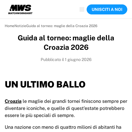
Aste in corso
UNISCITI A NOI
Highlights
Aste del Campionato del Mondo
Collezione delle leggende
Home
Notizie
Guida al torneo: maglie della Croazia 2026
Team Liquid | EWC 2026
Guida al torneo: maglie della
Tour de France
Aste
Croazia 2026
Tutte le aste in corso
In scadenza
Pubblicato il 1 giugno 2026
Gemme nascoste
Appena aggiunti
Aste dei Campionati del Mondo
UN ULTIMO BALLO
Prodotti
Maglie indossate
Croazia
le maglie dei grandi tornei finiscono sempre per
Maglie autografate
diventare iconiche, e quelle di quest'estate potrebbero
Marcatori
essere le più speciali di sempre.
Maglie d'esordio
Maglie incorniciate
Una nazione con meno di quattro milioni di abitanti ha
Calcio