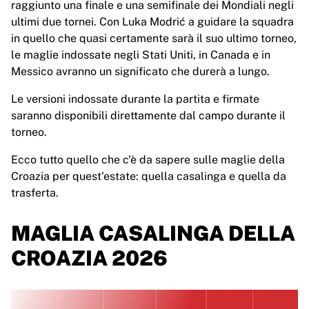
raggiunto una finale e una semifinale dei Mondiali negli
In evidenza
ultimi due tornei. Con Luka Modrić a guidare la squadra
Aste dei Campionati del Mondo
in quello che quasi certamente sarà il suo ultimo torneo,
Collezione delle leggende
le maglie indossate negli Stati Uniti, in Canada e in
MLS
Messico avranno un significato che durerà a lungo.
Visualizza tutto in Calcio
Squadre principali
Le versioni indossate durante la partita e firmate
l’Inghilterra
saranno disponibili direttamente dal campo durante il
Norvegia
torneo.
Stati Uniti
Ecco tutto quello che c'è da sapere sulle maglie della
Paris Saint-Germain
Croazia per quest'estate: quella casalinga e quella da
FC Bayern München
trasferta.
Visualizza tutte le squadre
Principali campionati
MAGLIA CASALINGA DELLA
Campionati del Mondo 2026
Premier League
CROAZIA 2026
La Liga
Serie A
Ligue 1