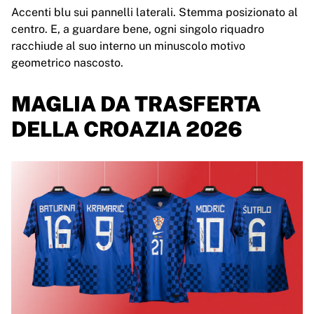
Chicago Bulls
Accenti blu sui pannelli laterali. Stemma posizionato al
Portland Trail Blazers
centro. E, a guardare bene, ogni singolo riquadro
LA Clippers
racchiude al suo interno un minuscolo motivo
Visualizza tutta la NBA
geometrico nascosto.
Le migliori squadre europee
Beşiktaş Gain
MAGLIA DA TRASFERTA
Fenerbahçe Basketbol
DELLA CROAZIA 2026
Slovenia
Virtus Bologna
Guerri Napoli
Altri sport
Ciclismo
Team Visma | Lease a bike
Soudal Quick Step
Netcompany INEOS
EF Education
Team Jayco AlUla
Visualizza tutto il ciclismo
Rugby