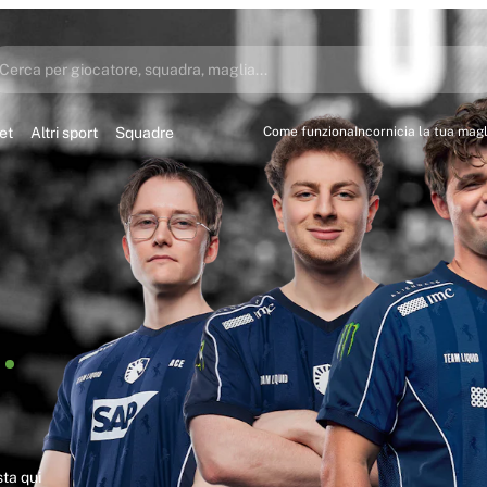
Cerca per giocatore, squadra, maglia...
et
Altri sport
Squadre
Come funziona
Incornicia la tua magl
sta qui