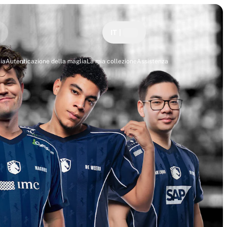
IT
|
ia
Autenticazione della maglia
La mia collezione
Assistenza