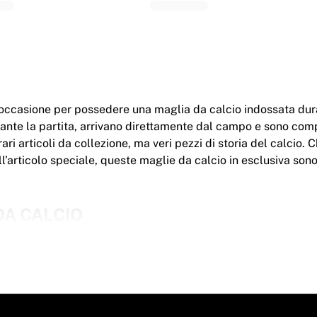
a occasione per possedere una maglia da calcio indossata dura
rante la partita, arrivano direttamente dal campo e sono comp
i articoli da collezione, ma veri pezzi di storia del calcio. Ch
ell’articolo speciale, queste maglie da calcio in esclusiva son
DA CALCIO
a partita e firmate sono disponibili in diverse taglie, a seco
 ufficiale