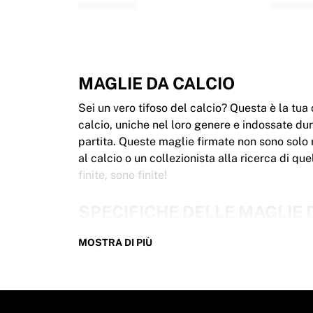
Glory Kickboxing
Team Liquid
Come funziona
Incornicia la tua maglia
Autenticazione della maglia
MAGLIE DA CALCIO
La mia collezione
Sei un vero tifoso del calcio? Questa è la tu
calcio, uniche nel loro genere e indossate du
partita. Queste maglie firmate non sono solo rar
al calcio o un collezionista alla ricerca di qu
finite, sono finite!
SPECIFICHE DELLE MAGLIE 
Le nostre maglie da calcio indossate durante l
MOSTRA DI PIÙ
le caratteristiche principali:
100% autentiche – Indossate in una partita
Versione premium da giocatore
Incluso certificato di autenticità