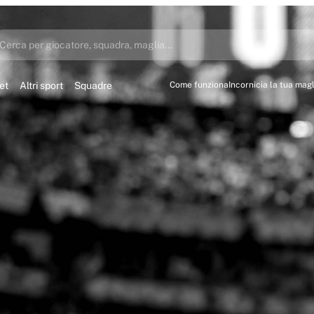
Cerca per giocatore, squadra, maglia...
et
Altri sport
Squadre
Come funziona
Incornicia la tua magl