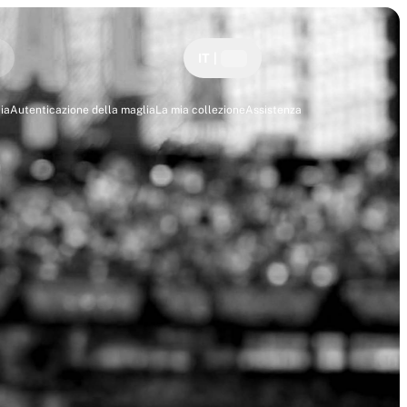
IT
|
ia
Autenticazione della maglia
La mia collezione
Assistenza