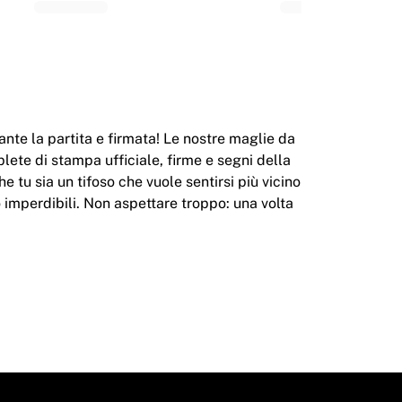
nte la partita e firmata! Le nostre maglie da
lete di stampa ufficiale, firme e segni della
e tu sia un tifoso che vuole sentirsi più vicino
o imperdibili. Non aspettare troppo: una volta
nda dei giocatori che le hanno indossate. Tra