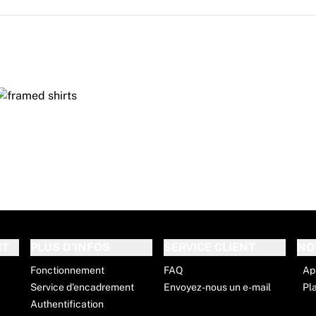
RT
PLUS D'INFOS
SERVICE CLIENT
NO
Fonctionnement
FAQ
Ap
Service d'encadrement
Envoyez-nous un e-mail
Pl
Authentification