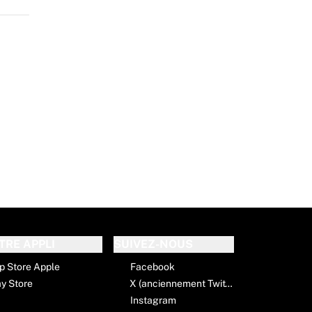
TRE APPLI
SUIVEZ-NOUS
p Store Apple
Facebook
ay Store
X (anciennement Twitter)
Instagram