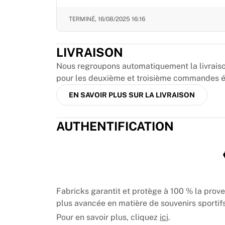
MLS
Meilleures équipes féminines
TERMINÉ,
16/08/2025 16:16
Football féminin aux États-Unis
Football féminin au Canada
NWSL
LIVRAISON
OL Lyonnes
Nous regroupons automatiquement la livraison 
Paris Saint-Germain féminines
pour les deuxième et troisième commandes éli
Arsenal WFC
EN SAVOIR PLUS SUR LA LIVRAISON
Parcourir par pays
Basket-ball
Temps forts
AUTHENTIFICATION
Charlotte Hornets
Chicago Bulls
LA Clippers
Portland Trail Blazers
Virtus Bologna
Fabricks garantit et protège à 100 % la prov
Voir tout le basket-ball
plus avancée en matière de souvenirs sportifs
Meilleures équipes NBA
Pour en savoir plus, cliquez
ici
.
Charlotte Hornets