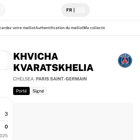
FR
|
cardez votre maillot
Authentification du maillot
Ma collection
Centre d'aide
KHVICHA
KVARATSKHELIA
CHELSEA
-
PARIS SAINT-GERMAIN
Porté
Signé
3
0
2025