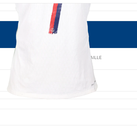
NUMÉRO
TAILLE
7
L
LIEU DE NAISSANCE
Georgia