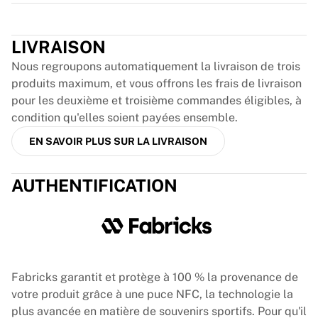
Glory Kickboxing
Trustpilot
Team Liquid
Fonctionnement
LIVRAISON
Encardez votre maillot
Nous regroupons automatiquement la livraison de trois
Authentification du maillot
produits maximum, et vous offrons les frais de livraison
Ma collection
pour les deuxième et troisième commandes éligibles, à
condition qu'elles soient payées ensemble.
EN SAVOIR PLUS SUR LA LIVRAISON
AUTHENTIFICATION
Fabricks garantit et protège à 100 % la provenance de
votre produit grâce à une puce NFC, la technologie la
plus avancée en matière de souvenirs sportifs. Pour qu'il