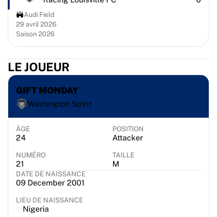
Chicago Bulls
Audi Field
Portland Trail Blazers
29 avril 2026
LA Clippers
Saison 2026
Voir toute la NBA
Meilleures équipes européennes
Beşiktaş Gain
LE JOUEUR
Fenerbahçe Basket-ball
Slovénie
GIFT MONDAY
Virtus Bologna
Washington Spirit
Guerri Napoli
Autres sports
ÂGE
POSITION
Cyclisme
24
Attacker
Team Visma | Lease a bike
NUMÉRO
TAILLE
Soudal Quick Step
21
M
Netcompany INEOS
DATE DE NAISSANCE
EF Education
09 December 2001
Team Jayco AlUla
LIEU DE NAISSANCE
Voir tout le cyclisme
Nigeria
Rugby