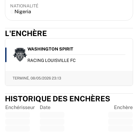
France Rugby
NATIONALITÉ
Nigeria
Gloucester Rugby
Bath Rugby
ASM Clermont Auvergne
L'ENCHÈRE
Harlequins
Voir tout le rugby
WASHINGTON SPIRIT
Cricket
England Cricket
RACING LOUISVILLE FC
Delhi Capitals
West Indies
TERMINÉ,
08/05/2026 23:13
Cricket Ireland
Voir tout le cricket
Hockey sur glace
HISTORIQUE DES ENCHÈRES
Aalborg Pirates
Enchérisseur
Date
Enchère
Tre Kronor
NHL Alumni
Voir tout le hockey sur glace
Autre