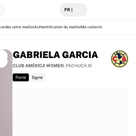
FR
|
cardez votre maillot
Authentification du maillot
Ma collection
Centre d'aide
GABRIELA GARCIA
CLUB AMÉRICA WOMEN
-
PACHUCA W
Porté
Signé
e 3–2
toire
s. Une
d'un