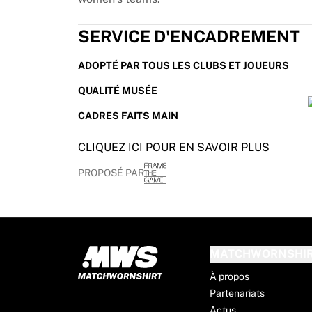
France Rugby
Gloucester Rugby
SERVICE D'ENCADREMENT
Bath Rugby
ASM Clermont Auvergne
ADOPTÉ PAR TOUS LES CLUBS ET JOUEURS
Harlequins
QUALITÉ MUSÉE
Voir tout le rugby
Cricket
CADRES FAITS MAIN
England Cricket
Delhi Capitals
CLIQUEZ ICI POUR EN SAVOIR PLUS
West Indies
PROPOSÉ PAR
Cricket Ireland
Voir tout le cricket
Hockey sur glace
Aalborg Pirates
Tre Kronor
MATCHWORNSHI
NHL Alumni
À propos
Voir tout le hockey sur glace
Partenariats
Autre
Actus