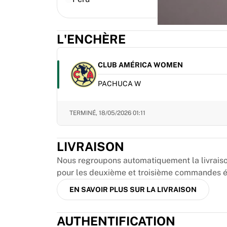
MLS
Meilleures équipes féminines
Football féminin aux États-Unis
L'ENCHÈRE
Football féminin au Canada
NWSL
OL Lyonnes
CLUB AMÉRICA WOMEN
Paris Saint-Germain féminines
PACHUCA W
Arsenal WFC
Parcourir par pays
Basket-ball
TERMINÉ,
18/05/2026 01:11
Temps forts
Charlotte Hornets
LIVRAISON
Chicago Bulls
LA Clippers
Nous regroupons automatiquement la livraison 
Portland Trail Blazers
pour les deuxième et troisième commandes éli
Virtus Bologna
EN SAVOIR PLUS SUR LA LIVRAISON
Voir tout le basket-ball
Meilleures équipes NBA
AUTHENTIFICATION
Charlotte Hornets