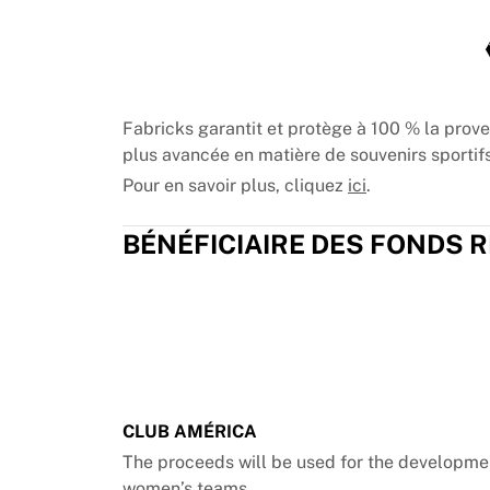
Chicago Bulls
Portland Trail Blazers
LA Clippers
Voir toute la NBA
Meilleures équipes européennes
Fabricks garantit et protège à 100 % la prov
Beşiktaş Gain
plus avancée en matière de souvenirs sportifs
Fenerbahçe Basket-ball
Pour en savoir plus, cliquez
ici
.
Slovénie
Virtus Bologna
BÉNÉFICIAIRE DES FONDS 
Guerri Napoli
Autres sports
Cyclisme
Team Visma | Lease a bike
Soudal Quick Step
Netcompany INEOS
EF Education
Team Jayco AlUla
CLUB AMÉRICA
Voir tout le cyclisme
The proceeds will be used for the developmen
Rugby
women’s teams.