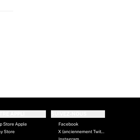
TRE APPLI
SUIVEZ-NOUS
p Store Apple
Facebook
ay Store
X (anciennement Twitter)
Instagram