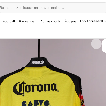
Recherchez un joueur, un club, un maillot…
Football
Basket-ball
Autres sports
Équipes
Fonctionnement
En
maillot de football du Club América Women lors de la victoir
in, l'internationale péruvienne a été déterminante pour la vic
t signé par Garcia et est entièrement authentifié par Fabrick
5/2026 de la Liga Mx Women, témoignant de la performance 