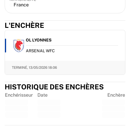
France
France Rugby
Gloucester Rugby
Bath Rugby
L'ENCHÈRE
ASM Clermont Auvergne
Harlequins
Voir tout le rugby
OL LYONNES
Cricket
ARSENAL WFC
England Cricket
Delhi Capitals
West Indies
TERMINÉ,
13/05/2026 18:06
Cricket Ireland
Voir tout le cricket
HISTORIQUE DES ENCHÈRES
Hockey sur glace
Enchérisseur
Date
Enchère
Aalborg Pirates
Tre Kronor
NHL Alumni
Voir tout le hockey sur glace
Autre
Trustpilot