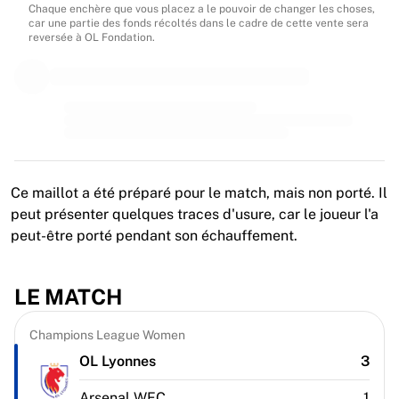
MLS
Chaque enchère que vous placez a le pouvoir de changer les choses,
Meilleures équipes féminines
car une partie des fonds récoltés dans le cadre de cette vente sera
reversée à OL Fondation.
Football féminin aux États-Unis
Football féminin au Canada
NWSL
OL Lyonnes
Paris Saint-Germain féminines
Arsenal WFC
Parcourir par pays
Ce maillot a été préparé pour le match, mais non porté. Il
Basket-ball
peut présenter quelques traces d'usure, car le joueur l'a
Temps forts
peut-être porté pendant son échauffement.
Charlotte Hornets
Chicago Bulls
LA Clippers
LE MATCH
Portland Trail Blazers
Virtus Bologna
Champions League Women
Voir tout le basket-ball
OL Lyonnes
3
Meilleures équipes NBA
Charlotte Hornets
Arsenal WFC
1