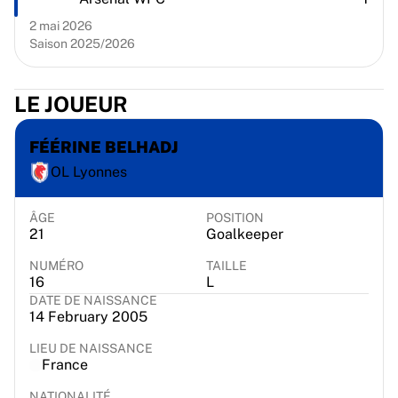
Chicago Bulls
2 mai 2026
Portland Trail Blazers
Saison 2025/2026
LA Clippers
Voir toute la NBA
Meilleures équipes européennes
LE JOUEUR
Beşiktaş Gain
Fenerbahçe Basket-ball
FÉÉRINE BELHADJ
Slovénie
OL Lyonnes
Virtus Bologna
Guerri Napoli
ÂGE
POSITION
Autres sports
21
Goalkeeper
Cyclisme
Team Visma | Lease a bike
NUMÉRO
TAILLE
16
L
Soudal Quick Step
DATE DE NAISSANCE
Netcompany INEOS
14 February 2005
EF Education
LIEU DE NAISSANCE
Team Jayco AlUla
France
Voir tout le cyclisme
Rugby
NATIONALITÉ