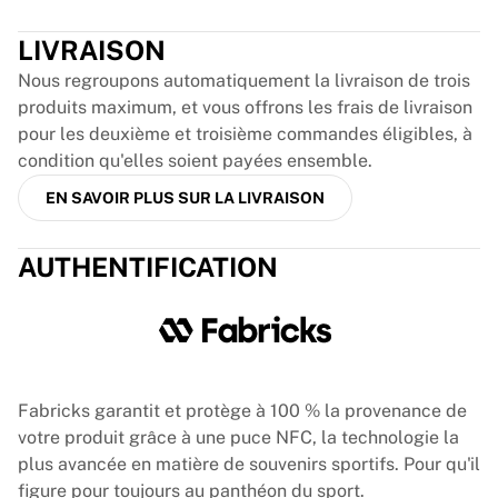
Glory Kickboxing
Team Liquid
LIVRAISON
Fonctionnement
Nous regroupons automatiquement la livraison de trois
Encardez votre maillot
produits maximum, et vous offrons les frais de livraison
Authentification du maillot
pour les deuxième et troisième commandes éligibles, à
Ma collection
condition qu'elles soient payées ensemble.
EN SAVOIR PLUS SUR LA LIVRAISON
AUTHENTIFICATION
Fabricks garantit et protège à 100 % la provenance de
votre produit grâce à une puce NFC, la technologie la
plus avancée en matière de souvenirs sportifs. Pour qu'il
figure pour toujours au panthéon du sport.