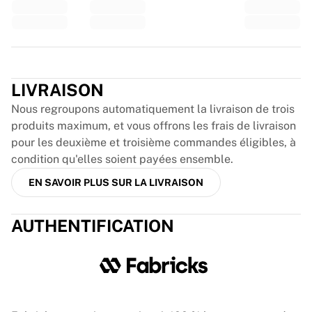
France Rugby
Gloucester Rugby
Bath Rugby
Trustpilot
ASM Clermont Auvergne
Harlequins
LIVRAISON
Voir tout le rugby
Nous regroupons automatiquement la livraison de trois
Cricket
produits maximum, et vous offrons les frais de livraison
England Cricket
pour les deuxième et troisième commandes éligibles, à
Delhi Capitals
condition qu'elles soient payées ensemble.
West Indies
Cricket Ireland
EN SAVOIR PLUS SUR LA LIVRAISON
Voir tout le cricket
Hockey sur glace
AUTHENTIFICATION
Aalborg Pirates
Tre Kronor
NHL Alumni
Voir tout le hockey sur glace
Autre