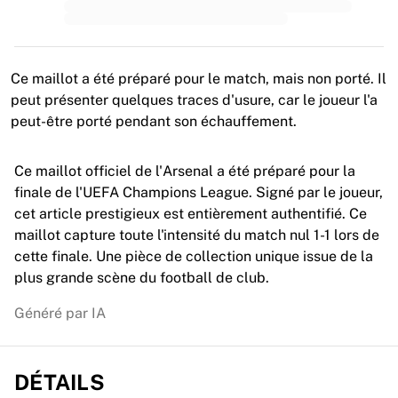
MLS
Meilleures équipes féminines
Football féminin aux États-Unis
Football féminin au Canada
Ce maillot a été préparé pour le match, mais non porté. Il
NWSL
peut présenter quelques traces d'usure, car le joueur l'a
OL Lyonnes
peut-être porté pendant son échauffement.
Paris Saint-Germain féminines
Arsenal WFC
Ce maillot officiel de l'Arsenal a été préparé pour la
Parcourir par pays
finale de l'UEFA Champions League. Signé par le joueur,
Basket-ball
cet article prestigieux est entièrement authentifié. Ce
Temps forts
maillot capture toute l'intensité du match nul 1-1 lors de
Charlotte Hornets
cette finale. Une pièce de collection unique issue de la
Chicago Bulls
plus grande scène du football de club.
LA Clippers
Portland Trail Blazers
Généré par IA
Virtus Bologna
Voir tout le basket-ball
Meilleures équipes NBA
DÉTAILS
Charlotte Hornets