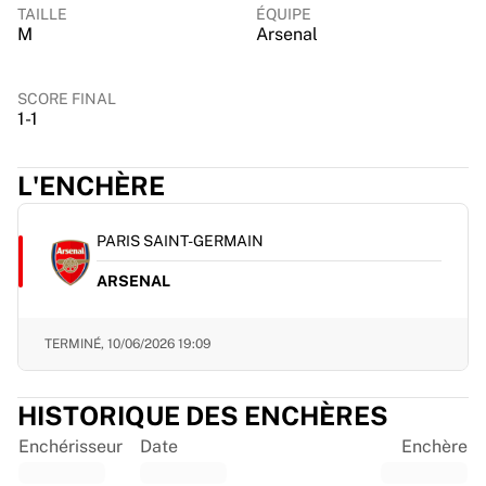
Chicago Bulls
TAILLE
ÉQUIPE
M
Arsenal
Portland Trail Blazers
LA Clippers
Voir toute la NBA
SCORE FINAL
Meilleures équipes européennes
1-1
Beşiktaş Gain
Fenerbahçe Basket-ball
L'ENCHÈRE
Slovénie
Virtus Bologna
PARIS SAINT-GERMAIN
Guerri Napoli
Autres sports
ARSENAL
Cyclisme
Team Visma | Lease a bike
TERMINÉ,
10/06/2026 19:09
Soudal Quick Step
Netcompany INEOS
EF Education
HISTORIQUE DES ENCHÈRES
Team Jayco AlUla
Enchérisseur
Date
Enchère
Voir tout le cyclisme
Rugby