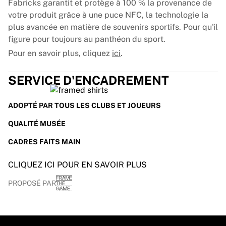
Glory Kickboxing
Fabricks garantit et protège à 100 % la provenance de
Team Liquid
votre produit grâce à une puce NFC, la technologie la
Fonctionnement
plus avancée en matière de souvenirs sportifs. Pour qu'il
Encardez votre maillot
figure pour toujours au panthéon du sport.
Authentification du maillot
Pour en savoir plus, cliquez
ici
.
Ma collection
SERVICE D'ENCADREMENT
ADOPTÉ PAR TOUS LES CLUBS ET JOUEURS
QUALITÉ MUSÉE
CADRES FAITS MAIN
CLIQUEZ ICI POUR EN SAVOIR PLUS
PROPOSÉ PAR