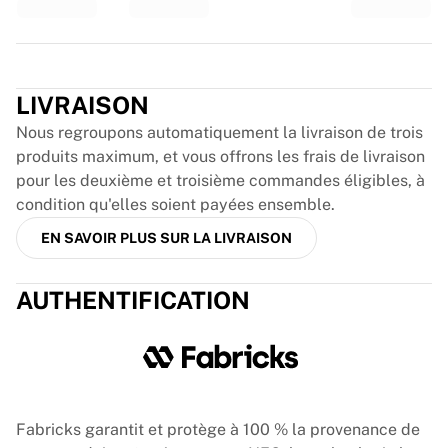
France Rugby
Gloucester Rugby
Trustpilot
Bath Rugby
ASM Clermont Auvergne
LIVRAISON
Harlequins
Nous regroupons automatiquement la livraison de trois
Voir tout le rugby
produits maximum, et vous offrons les frais de livraison
Cricket
pour les deuxième et troisième commandes éligibles, à
England Cricket
condition qu'elles soient payées ensemble.
Delhi Capitals
West Indies
EN SAVOIR PLUS SUR LA LIVRAISON
Cricket Ireland
Voir tout le cricket
AUTHENTIFICATION
Hockey sur glace
Aalborg Pirates
Tre Kronor
NHL Alumni
Voir tout le hockey sur glace
Autre
Fabricks garantit et protège à 100 % la provenance de