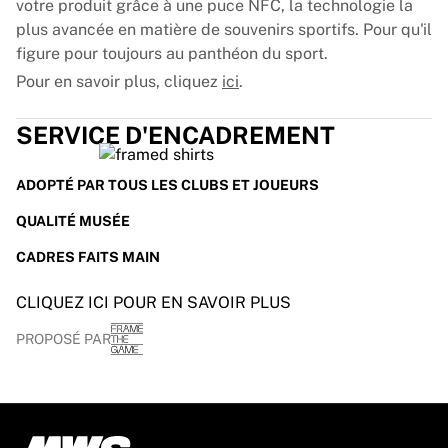
Glory Kickboxing
votre produit grâce à une puce NFC, la technologie la
Team Liquid
plus avancée en matière de souvenirs sportifs. Pour qu'il
Fonctionnement
figure pour toujours au panthéon du sport.
Encardez votre maillot
Pour en savoir plus, cliquez
ici
.
Authentification du maillot
Ma collection
SERVICE D'ENCADREMENT
ADOPTÉ PAR TOUS LES CLUBS ET JOUEURS
QUALITÉ MUSÉE
CADRES FAITS MAIN
CLIQUEZ ICI POUR EN SAVOIR PLUS
PROPOSÉ PAR