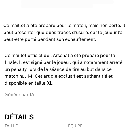
MLS
Meilleures équipes féminines
Football féminin aux États-Unis
Football féminin au Canada
Ce maillot a été préparé pour le match, mais non porté. Il
NWSL
peut présenter quelques traces d'usure, car le joueur l'a
OL Lyonnes
peut-être porté pendant son échauffement.
Paris Saint-Germain féminines
Arsenal WFC
Ce maillot officiel de l'Arsenal a été préparé pour la
Parcourir par pays
finale. Il est signé par le joueur, qui a notamment arrêté
Basket-ball
un penalty lors de la séance de tirs au but dans ce
Temps forts
match nul 1-1. Cet article exclusif est authentifié et
Charlotte Hornets
disponible en taille XL.
Chicago Bulls
LA Clippers
Généré par IA
Portland Trail Blazers
Virtus Bologna
Voir tout le basket-ball
DÉTAILS
Meilleures équipes NBA
Charlotte Hornets
TAILLE
ÉQUIPE