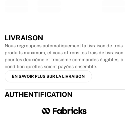
Glory Kickboxing
Team Liquid
Fonctionnement
Encardez votre maillot
Trustpilot
Authentification du maillot
Ma collection
LIVRAISON
Nous regroupons automatiquement la livraison de trois
produits maximum, et vous offrons les frais de livraison
pour les deuxième et troisième commandes éligibles, à
condition qu'elles soient payées ensemble.
EN SAVOIR PLUS SUR LA LIVRAISON
AUTHENTIFICATION