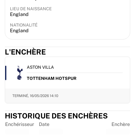
France Rugby
LIEU DE NAISSANCE
Gloucester Rugby
England
Bath Rugby
NATIONALITÉ
ASM Clermont Auvergne
England
Harlequins
Voir tout le rugby
Cricket
L'ENCHÈRE
England Cricket
Delhi Capitals
ASTON VILLA
West Indies
Cricket Ireland
TOTTENHAM HOTSPUR
Voir tout le cricket
Hockey sur glace
TERMINÉ,
16/05/2026 14:10
Aalborg Pirates
Tre Kronor
NHL Alumni
HISTORIQUE DES ENCHÈRES
Voir tout le hockey sur glace
Enchérisseur
Date
Enchère
Autre