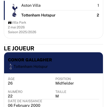
Chicago Bulls
Aston Villa
1
Portland Trail Blazers
LA Clippers
Tottenham Hotspur
2
Voir toute la NBA
Villa Park
Meilleures équipes européennes
2 mai 2026
Beşiktaş Gain
Saison 2025/2026
Fenerbahçe Basket-ball
Slovénie
LE JOUEUR
Virtus Bologna
Guerri Napoli
CONOR GALLAGHER
Autres sports
Cyclisme
Tottenham Hotspur
Team Visma | Lease a bike
Soudal Quick Step
ÂGE
POSITION
Netcompany INEOS
26
Midfielder
EF Education
NUMÉRO
TAILLE
Team Jayco AlUla
22
M
Voir tout le cyclisme
DATE DE NAISSANCE
06 February 2000
Rugby