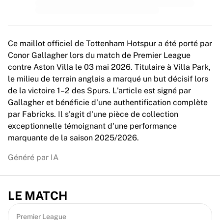
MLS
Meilleures équipes féminines
Football féminin aux États-Unis
Football féminin au Canada
Ce maillot officiel de Tottenham Hotspur a été porté par
NWSL
Conor Gallagher lors du match de Premier League
OL Lyonnes
contre Aston Villa le 03 mai 2026. Titulaire à Villa Park,
Paris Saint-Germain féminines
le milieu de terrain anglais a marqué un but décisif lors
Arsenal WFC
de la victoire 1–2 des Spurs. L'article est signé par
Parcourir par pays
Gallagher et bénéficie d'une authentification complète
Basket-ball
par Fabricks. Il s'agit d'une pièce de collection
Temps forts
exceptionnelle témoignant d'une performance
Charlotte Hornets
marquante de la saison 2025/2026.
Chicago Bulls
LA Clippers
Généré par IA
Portland Trail Blazers
Virtus Bologna
Voir tout le basket-ball
LE MATCH
Meilleures équipes NBA
Charlotte Hornets
Premier League