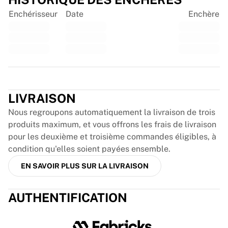
France Rugby
Enchérisseur
Date
Enchère
Gloucester Rugby
Bath Rugby
ASM Clermont Auvergne
Harlequins
Voir tout le rugby
Trustpilot
Cricket
England Cricket
LIVRAISON
Delhi Capitals
Nous regroupons automatiquement la livraison de trois
West Indies
produits maximum, et vous offrons les frais de livraison
Cricket Ireland
pour les deuxième et troisième commandes éligibles, à
Voir tout le cricket
condition qu'elles soient payées ensemble.
Hockey sur glace
EN SAVOIR PLUS SUR LA LIVRAISON
Aalborg Pirates
Tre Kronor
NHL Alumni
AUTHENTIFICATION
Voir tout le hockey sur glace
Autre