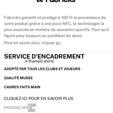
Glory Kickboxing
Team Liquid
Fonctionnement
Fabricks garantit et protège à 100 % la provenance de
Encardez votre maillot
votre produit grâce à une puce NFC, la technologie la
Authentification du maillot
plus avancée en matière de souvenirs sportifs. Pour qu'il
Ma collection
figure pour toujours au panthéon du sport.
Pour en savoir plus, cliquez
ici
.
SERVICE D'ENCADREMENT
ADOPTÉ PAR TOUS LES CLUBS ET JOUEURS
QUALITÉ MUSÉE
CADRES FAITS MAIN
CLIQUEZ ICI POUR EN SAVOIR PLUS
PROPOSÉ PAR