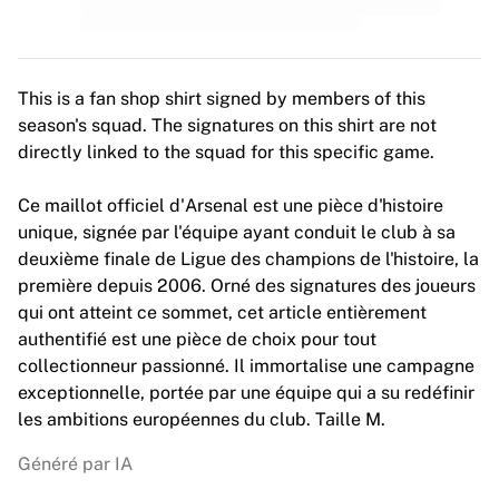
MLS
Meilleures équipes féminines
Football féminin aux États-Unis
Football féminin au Canada
This is a fan shop shirt signed by members of this
NWSL
season's squad. The signatures on this shirt are not
OL Lyonnes
directly linked to the squad for this specific game.
Paris Saint-Germain féminines
Arsenal WFC
Ce maillot officiel d'Arsenal est une pièce d'histoire
Parcourir par pays
unique, signée par l'équipe ayant conduit le club à sa
Basket-ball
deuxième finale de Ligue des champions de l'histoire, la
Temps forts
première depuis 2006. Orné des signatures des joueurs
Charlotte Hornets
qui ont atteint ce sommet, cet article entièrement
Chicago Bulls
authentifié est une pièce de choix pour tout
LA Clippers
collectionneur passionné. Il immortalise une campagne
Portland Trail Blazers
exceptionnelle, portée par une équipe qui a su redéfinir
Virtus Bologna
les ambitions européennes du club. Taille M.
Voir tout le basket-ball
Meilleures équipes NBA
Généré par IA
Charlotte Hornets