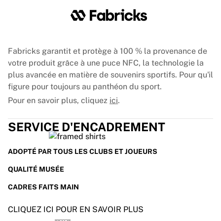
Glory Kickboxing
Team Liquid
Fonctionnement
Encardez votre maillot
Authentification du maillot
Fabricks garantit et protège à 100 % la provenance de
Ma collection
votre produit grâce à une puce NFC, la technologie la
plus avancée en matière de souvenirs sportifs. Pour qu'il
figure pour toujours au panthéon du sport.
Pour en savoir plus, cliquez
ici
.
SERVICE D'ENCADREMENT
ADOPTÉ PAR TOUS LES CLUBS ET JOUEURS
QUALITÉ MUSÉE
CADRES FAITS MAIN
CLIQUEZ ICI POUR EN SAVOIR PLUS