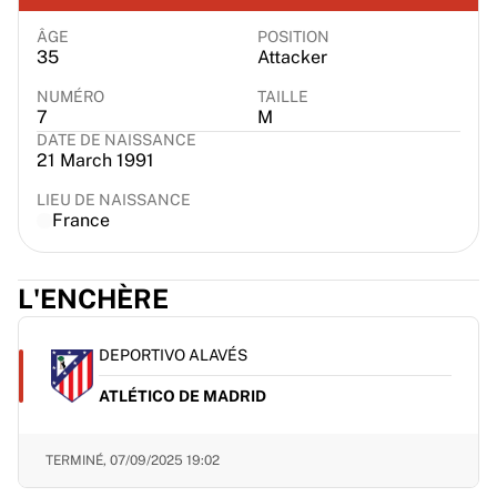
Chicago Bulls
Portland Trail Blazers
ÂGE
POSITION
35
Attacker
LA Clippers
Voir toute la NBA
NUMÉRO
TAILLE
7
M
Meilleures équipes européennes
DATE DE NAISSANCE
Beşiktaş Gain
21 March 1991
Fenerbahçe Basket-ball
Slovénie
LIEU DE NAISSANCE
France
Virtus Bologna
Guerri Napoli
Autres sports
L'ENCHÈRE
Cyclisme
Team Visma | Lease a bike
DEPORTIVO ALAVÉS
Soudal Quick Step
Netcompany INEOS
ATLÉTICO DE MADRID
EF Education
Team Jayco AlUla
TERMINÉ,
07/09/2025 19:02
Voir tout le cyclisme
Rugby