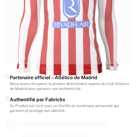
Temps forts
Enchères des Championnats du monde
Collection Légende
MLS
Voir toute la catégorie Football
Équipes phares
Angleterre
Norvège
États-Unis
Paris Saint-Germain
Partenaire officiel – Atlético de Madrid
FC Bayern Munich
Nous avons récupéré ce produit directement auprès du club Atlético
Voir toutes les équipes
de Madrid pour garantir son authenticité.
Ligues principales
Authentifié par Fabricks
Championnats du monde 2026
Ce Produit est livré avec un Certificat numérique personnel qui
Premier League
garantit et protège son identité.
La Liga
Serie A
Ligue 1