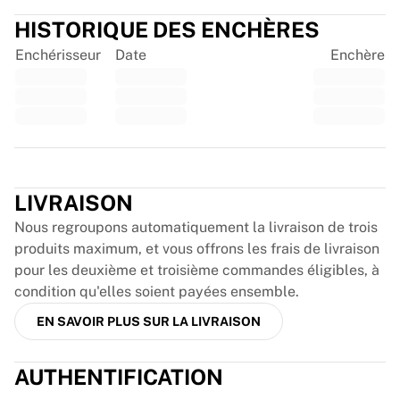
France Rugby
HISTORIQUE DES ENCHÈRES
Gloucester Rugby
Enchérisseur
Date
Enchère
Bath Rugby
ASM Clermont Auvergne
Harlequins
Voir tout le rugby
Cricket
Trustpilot
England Cricket
Delhi Capitals
LIVRAISON
West Indies
Nous regroupons automatiquement la livraison de trois
Cricket Ireland
produits maximum, et vous offrons les frais de livraison
Voir tout le cricket
pour les deuxième et troisième commandes éligibles, à
Hockey sur glace
condition qu'elles soient payées ensemble.
Aalborg Pirates
Tre Kronor
EN SAVOIR PLUS SUR LA LIVRAISON
NHL Alumni
Voir tout le hockey sur glace
AUTHENTIFICATION
Autre