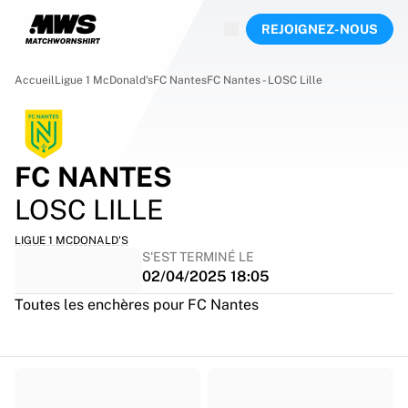
Ventes en cours
REJOIGNEZ-NOUS
Points forts
Enchères du Championnat du monde
Collection Légende
Accueil
Ligue 1 McDonald's
FC Nantes
FC Nantes - LOSC Lille
Team Liquid | EWC 2026
Tour de France
Enchères
Toutes les enchères en cours
FC NANTES
Bientôt terminées
LOSC LILLE
Trésors cachés
Nouveautés
LIGUE 1 MCDONALD'S
Enchères des Championnats du monde
S'EST TERMINÉ LE
Produits
02/04/2025 18:05
Maillots portés
Toutes les enchères pour FC Nantes
Maillots dédicacés
Buteurs
Maillots de début
Maillots encadrés
Football