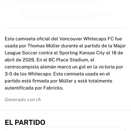
MLS
Principales equipos femeninos
Fútbol femenino de EE. UU.
Fútbol femenino de Canadá
NWSL
OL Lyonnes
Esta camiseta oficial del Vancouver Whitecaps FC fue
Paris Saint-Germain Feminines
usada por Thomas Müller durante el partido de la Major
Arsenal WFC
League Soccer contra el Sporting Kansas City el 18 de
Explorar por país
abril de 2026. En el BC Place Stadium, el
Baloncesto
centrocampista alemán marcó un gol en la victoria por
Destacados
3-0 de los Whitecaps. Esta camiseta usada en el
Charlotte Hornets
partido está firmada por Müller y está totalmente
Chicago Bulls
autentificada por Fabricks.
LA Clippers
Portland Trail Blazers
Generado con IA
Virtus Bologna
Ver todo el baloncesto
Mejores equipos de la NBA
EL PARTIDO
Charlotte Hornets