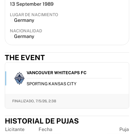
13 September 1989
France Rugby
Gloucester Rugby
LUGAR DE NACIMIENTO
Bath Rugby
Germany
ASM Clermont Auvergne
NACIONALIDAD
Harlequins
Germany
Ver todo el rugby
Críquet
Críquet de Inglaterra
THE EVENT
Delhi Capitals
West Indies
VANCOUVER WHITECAPS FC
Críquet de Irlanda
SPORTING KANSAS CITY
Ver todo el críquet
Hockey sobre hielo
Aalborg Pirates
FINALIZADO,
7/5/26, 2:38
Tre Kronor
NHL Alumni
HISTORIAL DE PUJAS
Ver todo el hockey sobre hielo
Otro
Licitante
Fecha
Puja