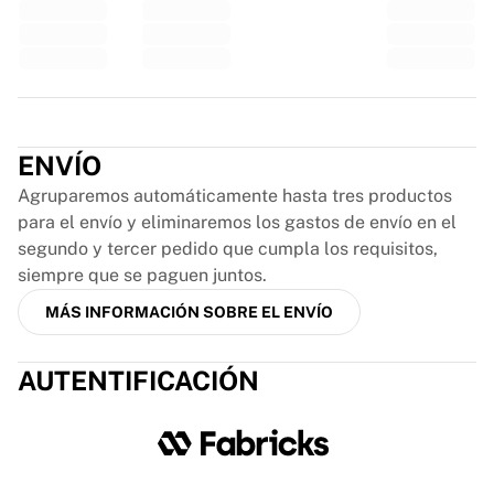
Glory Kickboxing
Team Liquid
Cómo funciona
Enmarca tu camiseta
Autenticación de camisetas
Trustpilot
Mi colección
ENVÍO
Agruparemos automáticamente hasta tres productos
para el envío y eliminaremos los gastos de envío en el
segundo y tercer pedido que cumpla los requisitos,
siempre que se paguen juntos.
MÁS INFORMACIÓN SOBRE EL ENVÍO
AUTENTIFICACIÓN