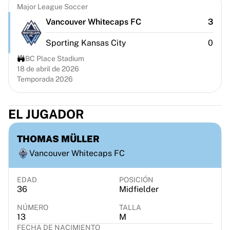
Chicago Bulls
Major League Soccer
Portland Trail Blazers
Vancouver Whitecaps FC
3
LA Clippers
Ver toda la NBA
Sporting Kansas City
0
Mejores equipos europeos
BC Place Stadium
Beşiktaş Gain
18 de abril de 2026
Fenerbahçe Baloncesto
Temporada 2026
Eslovenia
Virtus Bologna
EL JUGADOR
Guerri Napoli
Otros deportes
THOMAS MÜLLER
Ciclismo
Team Visma | Lease a bike
Vancouver Whitecaps FC
Soudal Quick Step
Netcompany INEOS
EDAD
POSICIÓN
36
Midfielder
EF Education
Team Jayco AlUla
NÚMERO
TALLA
Ver todo el ciclismo
13
M
Rugby
FECHA DE NACIMIENTO