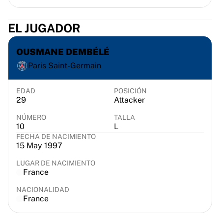
Chicago Bulls
Portland Trail Blazers
EL JUGADOR
LA Clippers
Ver toda la NBA
OUSMANE DEMBÉLÉ
Mejores equipos europeos
Beşiktaş Gain
Paris Saint-Germain
Fenerbahçe Baloncesto
Eslovenia
EDAD
POSICIÓN
Virtus Bologna
29
Attacker
Guerri Napoli
NÚMERO
TALLA
Otros deportes
10
L
Ciclismo
FECHA DE NACIMIENTO
15 May 1997
Team Visma | Lease a bike
Soudal Quick Step
LUGAR DE NACIMIENTO
Netcompany INEOS
France
EF Education
NACIONALIDAD
Team Jayco AlUla
France
Ver todo el ciclismo
Rugby