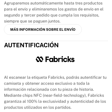
Glory Kickboxing
Agruparemos automáticamente hasta tres productos
Team Liquid
para el envío y eliminaremos los gastos de envío en el
Cómo funciona
segundo y tercer pedido que cumpla los requisitos,
Enmarca tu camiseta
siempre que se paguen juntos.
Autenticación de camisetas
MÁS INFORMACIÓN SOBRE EL ENVÍO
Mi colección
AUTENTIFICACIÓN
Al escanear la etiqueta Fabricks, podrás autentificar tu
camiseta y obtener acceso exclusivo a toda la
información relacionada con tu pieza de historia.
Mediante chips NFC (near-field-technology), Fabricks
garantiza al 100% la exclusividad y autenticidad de los
productos utilizados en los partidos.