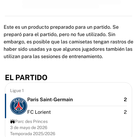
MLS
Principales equipos femeninos
Fútbol femenino de EE. UU.
Fútbol femenino de Canadá
Este es un producto preparado para un partido. Se
NWSL
preparó para el partido, pero no fue utilizado. Sin
OL Lyonnes
embargo, es posible que las camisetas tengan rastros de
Paris Saint-Germain Feminines
haber sido usadas ya que algunos jugadores también las
Arsenal WFC
utilizan para las sesiones de entrenamiento.
Explorar por país
Baloncesto
Destacados
EL PARTIDO
Charlotte Hornets
Chicago Bulls
Ligue 1
LA Clippers
Paris Saint-Germain
2
Portland Trail Blazers
Virtus Bologna
FC Lorient
2
Ver todo el baloncesto
Parc des Princes
Mejores equipos de la NBA
3 de mayo de 2026
Charlotte Hornets
Temporada 2025/2026