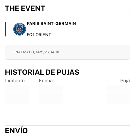
France Rugby
THE EVENT
Gloucester Rugby
Bath Rugby
PARIS SAINT-GERMAIN
ASM Clermont Auvergne
Harlequins
FC LORIENT
Ver todo el rugby
Críquet
FINALIZADO,
14/5/26, 14:10
Críquet de Inglaterra
Delhi Capitals
West Indies
HISTORIAL DE PUJAS
Críquet de Irlanda
Licitante
Fecha
Puja
Ver todo el críquet
Hockey sobre hielo
Aalborg Pirates
Tre Kronor
NHL Alumni
Trustpilot
Ver todo el hockey sobre hielo
Otro
ENVÍO