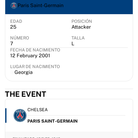
Chicago Bulls
Paris Saint-Germain
Portland Trail Blazers
LA Clippers
EDAD
POSICIÓN
Ver toda la NBA
25
Attacker
Mejores equipos europeos
NÚMERO
TALLA
Beşiktaş Gain
7
L
Fenerbahçe Baloncesto
FECHA DE NACIMIENTO
Eslovenia
12 February 2001
Virtus Bologna
LUGAR DE NACIMIENTO
Guerri Napoli
Georgia
Otros deportes
Ciclismo
Team Visma | Lease a bike
THE EVENT
Soudal Quick Step
Netcompany INEOS
CHELSEA
EF Education
Team Jayco AlUla
PARIS SAINT-GERMAIN
Ver todo el ciclismo
Rugby