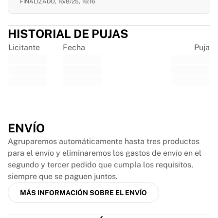
FINALIZADO,
16/8/25, 16:16
France Rugby
Gloucester Rugby
HISTORIAL DE PUJAS
Bath Rugby
ASM Clermont Auvergne
Licitante
Fecha
Puja
Harlequins
Ver todo el rugby
Críquet
Críquet de Inglaterra
Delhi Capitals
Trustpilot
West Indies
Críquet de Irlanda
ENVÍO
Ver todo el críquet
Agruparemos automáticamente hasta tres productos
Hockey sobre hielo
para el envío y eliminaremos los gastos de envío en el
Aalborg Pirates
segundo y tercer pedido que cumpla los requisitos,
Tre Kronor
siempre que se paguen juntos.
NHL Alumni
MÁS INFORMACIÓN SOBRE EL ENVÍO
Ver todo el hockey sobre hielo
Otro