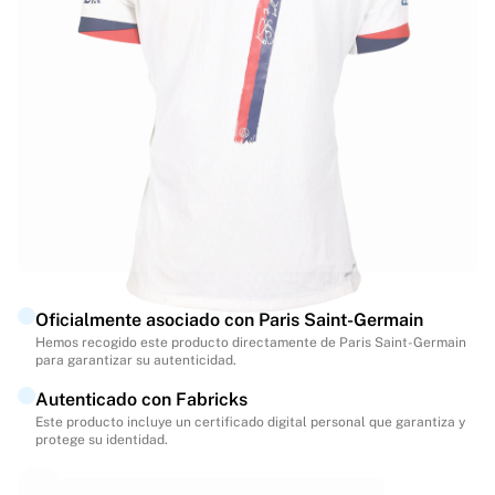
Destacados
Subastas del Campeonato del Mundo
Colección de leyendas
MLS
Ver todo en fútbol
Equipos destacados
Inglaterra
Noruega
Estados Unidos
Paris Saint-Germain
FC Bayern Múnich
Ver todos los equipos
Oficialmente asociado con Paris Saint-Germain
Ligas principales
Hemos recogido este producto directamente de Paris Saint-Germain
para garantizar su autenticidad.
Campeonatos del Mundo 2026
Premier League
Autenticado con Fabricks
La Liga
Este producto incluye un certificado digital personal que garantiza y
protege su identidad.
Serie A
Ligue 1