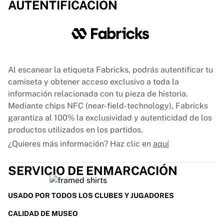
Glory Kickboxing
AUTENTIFICACIÓN
Team Liquid
Cómo funciona
Enmarca tu camiseta
Autenticación de camisetas
Mi colección
Al escanear la etiqueta Fabricks, podrás autentificar tu
camiseta y obtener acceso exclusivo a toda la
información relacionada con tu pieza de historia.
Mediante chips NFC (near-field-technology), Fabricks
garantiza al 100% la exclusividad y autenticidad de los
productos utilizados en los partidos.
¿Quieres más información? Haz clic en
aquí
SERVICIO DE ENMARCACIÓN
USADO POR TODOS LOS CLUBES Y JUGADORES
CALIDAD DE MUSEO