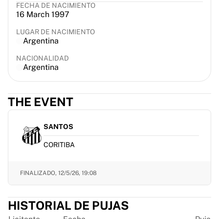
FECHA DE NACIMIENTO
France Rugby
16 March 1997
Gloucester Rugby
Bath Rugby
LUGAR DE NACIMIENTO
Argentina
ASM Clermont Auvergne
Harlequins
NACIONALIDAD
Argentina
Ver todo el rugby
Críquet
Críquet de Inglaterra
THE EVENT
Delhi Capitals
West Indies
Críquet de Irlanda
SANTOS
Ver todo el críquet
CORITIBA
Hockey sobre hielo
Aalborg Pirates
Tre Kronor
FINALIZADO,
12/5/26, 19:08
NHL Alumni
Ver todo el hockey sobre hielo
HISTORIAL DE PUJAS
Otro