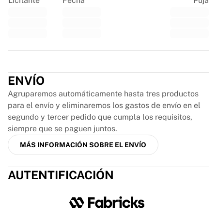
Licitante
Fecha
Puja
Glory Kickboxing
Team Liquid
Cómo funciona
Enmarca tu camiseta
Autenticación de camisetas
Trustpilot
Mi colección
ENVÍO
Agruparemos automáticamente hasta tres productos
para el envío y eliminaremos los gastos de envío en el
segundo y tercer pedido que cumpla los requisitos,
siempre que se paguen juntos.
MÁS INFORMACIÓN SOBRE EL ENVÍO
AUTENTIFICACIÓN