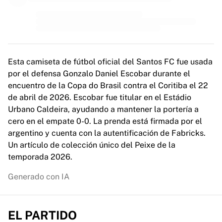
MLS
Principales equipos femeninos
Fútbol femenino de EE. UU.
Fútbol femenino de Canadá
NWSL
OL Lyonnes
Esta camiseta de fútbol oficial del Santos FC fue usada
Paris Saint-Germain Feminines
por el defensa Gonzalo Daniel Escobar durante el
Arsenal WFC
encuentro de la Copa do Brasil contra el Coritiba el 22
Explorar por país
de abril de 2026. Escobar fue titular en el Estádio
Baloncesto
Urbano Caldeira, ayudando a mantener la portería a
Destacados
cero en el empate 0-0. La prenda está firmada por el
Charlotte Hornets
argentino y cuenta con la autentificación de Fabricks.
Chicago Bulls
Un artículo de colección único del Peixe de la
LA Clippers
temporada 2026.
Portland Trail Blazers
Generado con IA
Virtus Bologna
Ver todo el baloncesto
Mejores equipos de la NBA
EL PARTIDO
Charlotte Hornets