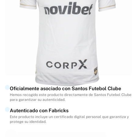
Destacados
Subastas del Campeonato del Mundo
Colección de leyendas
MLS
Ver todo en fútbol
Equipos destacados
Inglaterra
Noruega
Estados Unidos
Paris Saint-Germain
FC Bayern Múnich
Ver todos los equipos
Oficialmente asociado con Santos Futebol Clube
Ligas principales
Hemos recogido este producto directamente de Santos Futebol Clube
para garantizar su autenticidad.
Campeonatos del Mundo 2026
Premier League
Autenticado con Fabricks
La Liga
Este producto incluye un certificado digital personal que garantiza y
protege su identidad.
Serie A
Ligue 1