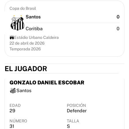
Chicago Bulls
Copa do Brasil
Portland Trail Blazers
LA Clippers
Santos
0
Ver toda la NBA
Coritiba
0
Mejores equipos europeos
Beşiktaş Gain
Estádio Urbano Caldeira
22 de abril de 2026
Fenerbahçe Baloncesto
Temporada 2026
Eslovenia
Virtus Bologna
Guerri Napoli
EL JUGADOR
Otros deportes
Ciclismo
GONZALO DANIEL ESCOBAR
Team Visma | Lease a bike
Santos
Soudal Quick Step
Netcompany INEOS
EDAD
POSICIÓN
EF Education
29
Defender
Team Jayco AlUla
Ver todo el ciclismo
NÚMERO
TALLA
31
S
Rugby