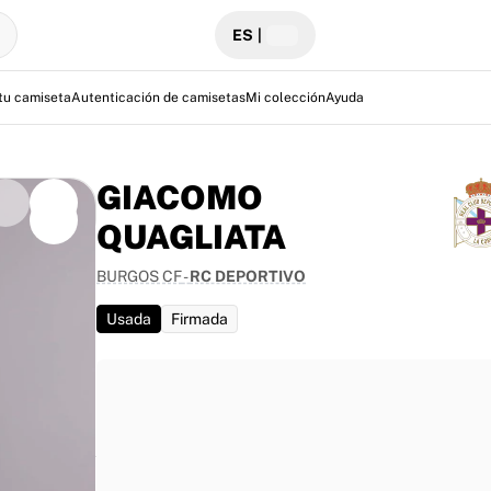
ES
|
tu camiseta
Autenticación de camisetas
Mi colección
Ayuda
GIACOMO
QUAGLIATA
BURGOS CF
-
RC DEPORTIVO
de La Liga 2
ave en el
Usada
Firmada
icial de