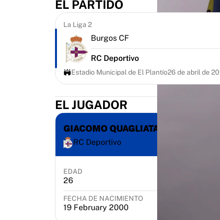
EL PARTIDO
Destacados
Subastas del Campeonato del Mundo
La Liga 2
Colección de leyendas
Burgos CF
MLS
Ver todo en fútbol
RC Deportivo
Equipos destacados
Estadio Municipal de El Plantío
26 de abril de 2
Inglaterra
Noruega
EL JUGADOR
Estados Unidos
Paris Saint-Germain
FC Bayern Múnich
GIACOMO QUAGLIATA
Ver todos los equipos
RC Deportivo
Ligas principales
Campeonatos del Mundo 2026
EDAD
POSICIÓN
Premier League
26
Midfielder
La Liga
Serie A
FECHA DE NACIMIENTO
19 February 2000
Ligue 1