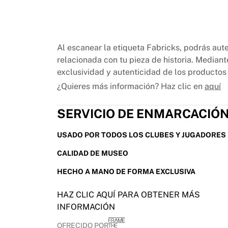
Chicago Bulls
Portland Trail Blazers
LA Clippers
Ver toda la NBA
Al escanear la etiqueta Fabricks, podrás aute
Mejores equipos europeos
relacionada con tu pieza de historia. Mediant
Beşiktaş Gain
exclusividad y autenticidad de los productos 
Fenerbahçe Baloncesto
¿Quieres más información? Haz clic en
aquí
Eslovenia
Virtus Bologna
SERVICIO DE ENMARCACIÓ
Guerri Napoli
Otros deportes
USADO POR TODOS LOS CLUBES Y JUGADORES
Ciclismo
Team Visma | Lease a bike
CALIDAD DE MUSEO
Soudal Quick Step
HECHO A MANO DE FORMA EXCLUSIVA
Netcompany INEOS
EF Education
HAZ CLIC AQUÍ PARA OBTENER MÁS
Team Jayco AlUla
INFORMACIÓN
Ver todo el ciclismo
Rugby
OFRECIDO POR