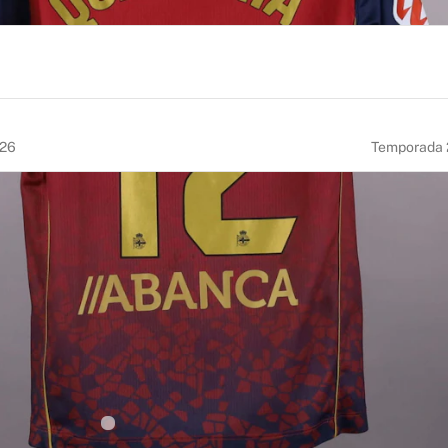
026
Temporada
NÚMERO
TALLA
12
M
LUGAR DE NACIMIENTO
Palermo