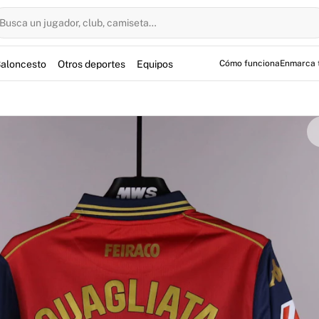
Busca un jugador, club, camiseta…
aloncesto
Otros deportes
Equipos
Cómo funciona
Enmarca 
sada por el centrocampista Giacomo Quagliata en el partido 
ular en el Estadio Municipal de El Plantío, el italiano fue cl
 está firmada por Quagliata y cuenta con la certificación of
a temporada 2025/2026 del conjunto coruñés.