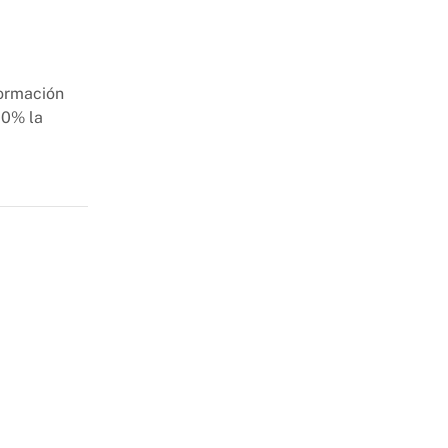
formación
00% la