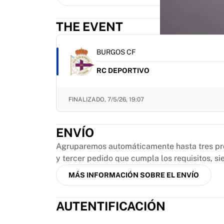
MLS
Principales equipos femeninos
THE EVENT
Fútbol femenino de EE. UU.
Fútbol femenino de Canadá
NWSL
BURGOS CF
OL Lyonnes
RC DEPORTIVO
Paris Saint-Germain Feminines
Arsenal WFC
Explorar por país
FINALIZADO,
7/5/26, 19:07
Baloncesto
Destacados
ENVÍO
Charlotte Hornets
Chicago Bulls
Agruparemos automáticamente hasta tres prod
LA Clippers
y tercer pedido que cumpla los requisitos, s
Portland Trail Blazers
MÁS INFORMACIÓN SOBRE EL ENVÍO
Virtus Bologna
Ver todo el baloncesto
AUTENTIFICACIÓN
Mejores equipos de la NBA
Charlotte Hornets