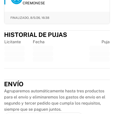
Glory Kickboxing
CREMONESE
Team Liquid
Cómo funciona
FINALIZADO,
8/5/26, 16:38
Enmarca tu camiseta
Autenticación de camisetas
Mi colección
HISTORIAL DE PUJAS
Licitante
Fecha
Puja
Trustpilot
ENVÍO
Agruparemos automáticamente hasta tres productos
para el envío y eliminaremos los gastos de envío en el
segundo y tercer pedido que cumpla los requisitos,
siempre que se paguen juntos.