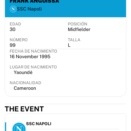
FRANK ANGUISSA
France Rugby
SSC Napoli
Gloucester Rugby
Bath Rugby
EDAD
POSICIÓN
ASM Clermont Auvergne
30
Midfielder
Harlequins
NÚMERO
TALLA
Ver todo el rugby
99
L
Críquet
FECHA DE NACIMIENTO
Críquet de Inglaterra
16 November 1995
Delhi Capitals
LUGAR DE NACIMIENTO
West Indies
Yaoundé
Críquet de Irlanda
Ver todo el críquet
NACIONALIDAD
Cameroon
Hockey sobre hielo
Aalborg Pirates
Tre Kronor
THE EVENT
NHL Alumni
Ver todo el hockey sobre hielo
SSC NAPOLI
Otro