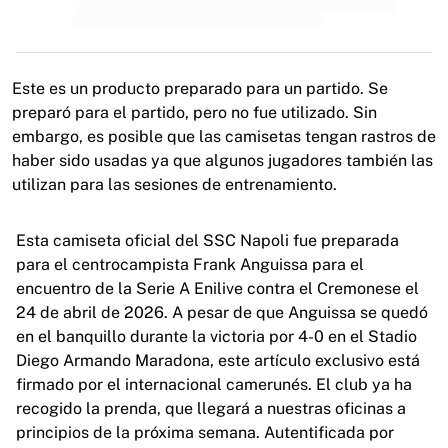
MLS
Principales equipos femeninos
Fútbol femenino de EE. UU.
Fútbol femenino de Canadá
Este es un producto preparado para un partido. Se
NWSL
preparó para el partido, pero no fue utilizado. Sin
OL Lyonnes
embargo, es posible que las camisetas tengan rastros de
Paris Saint-Germain Feminines
haber sido usadas ya que algunos jugadores también las
Arsenal WFC
utilizan para las sesiones de entrenamiento.
Explorar por país
Baloncesto
Esta camiseta oficial del SSC Napoli fue preparada
Destacados
para el centrocampista Frank Anguissa para el
Charlotte Hornets
encuentro de la Serie A Enilive contra el Cremonese el
Chicago Bulls
24 de abril de 2026. A pesar de que Anguissa se quedó
LA Clippers
en el banquillo durante la victoria por 4-0 en el Stadio
Portland Trail Blazers
Diego Armando Maradona, este artículo exclusivo está
Virtus Bologna
firmado por el internacional camerunés. El club ya ha
Ver todo el baloncesto
recogido la prenda, que llegará a nuestras oficinas a
Mejores equipos de la NBA
principios de la próxima semana. Autentificada por
Charlotte Hornets