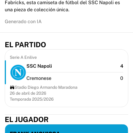
Fabricks, esta camiseta de fútbol del SSC Napoli es
Chicago Bulls
una pieza de colección única.
Portland Trail Blazers
LA Clippers
Generado con IA
Ver toda la NBA
Mejores equipos europeos
Beşiktaş Gain
EL PARTIDO
Fenerbahçe Baloncesto
Eslovenia
Serie A Enilive
Virtus Bologna
SSC Napoli
4
Guerri Napoli
Otros deportes
Cremonese
0
Ciclismo
Stadio Diego Armando Maradona
Team Visma | Lease a bike
26 de abril de 2026
Soudal Quick Step
Temporada 2025/2026
Netcompany INEOS
EF Education
Team Jayco AlUla
EL JUGADOR
Ver todo el ciclismo
Rugby