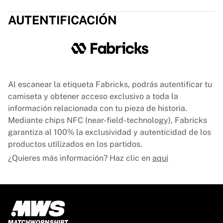
France Rugby
AUTENTIFICACIÓN
Gloucester Rugby
Bath Rugby
ASM Clermont Auvergne
Harlequins
Ver todo el rugby
Críquet
Al escanear la etiqueta Fabricks, podrás autentificar tu
Críquet de Inglaterra
camiseta y obtener acceso exclusivo a toda la
Delhi Capitals
información relacionada con tu pieza de historia.
West Indies
Mediante chips NFC (near-field-technology), Fabricks
Críquet de Irlanda
garantiza al 100% la exclusividad y autenticidad de los
Ver todo el críquet
productos utilizados en los partidos.
Hockey sobre hielo
¿Quieres más información? Haz clic en
aquí
Aalborg Pirates
Tre Kronor
NHL Alumni
Ver todo el hockey sobre hielo
Otro