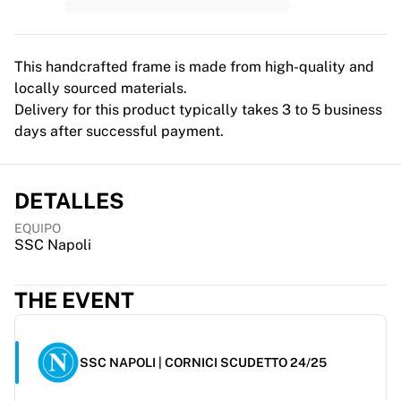
MLS
Principales equipos femeninos
Fútbol femenino de EE. UU.
Fútbol femenino de Canadá
This handcrafted frame is made from high-quality and
NWSL
locally sourced materials.
OL Lyonnes
Delivery for this product typically takes 3 to 5 business
Paris Saint-Germain Feminines
days after successful payment.
Arsenal WFC
Explorar por país
Baloncesto
DETALLES
Destacados
EQUIPO
Charlotte Hornets
SSC Napoli
Chicago Bulls
LA Clippers
THE EVENT
Portland Trail Blazers
Virtus Bologna
Ver todo el baloncesto
SSC NAPOLI | CORNICI SCUDETTO 24/25
Mejores equipos de la NBA
Charlotte Hornets