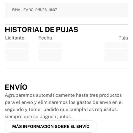
Chicago Bulls
Portland Trail Blazers
FINALIZADO,
9/5/26, 16:07
LA Clippers
Ver toda la NBA
HISTORIAL DE PUJAS
Mejores equipos europeos
Licitante
Fecha
Puja
Beşiktaş Gain
Fenerbahçe Baloncesto
Eslovenia
Virtus Bologna
Guerri Napoli
Trustpilot
Otros deportes
Ciclismo
ENVÍO
Team Visma | Lease a bike
Agruparemos automáticamente hasta tres productos
Soudal Quick Step
para el envío y eliminaremos los gastos de envío en el
Netcompany INEOS
segundo y tercer pedido que cumpla los requisitos,
EF Education
siempre que se paguen juntos.
Team Jayco AlUla
Ver todo el ciclismo
MÁS INFORMACIÓN SOBRE EL ENVÍO
Rugby