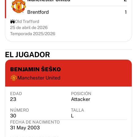
Chicago Bulls
Portland Trail Blazers
Brentford
1
LA Clippers
Old Trafford
Ver toda la NBA
25 de abril de 2026
Mejores equipos europeos
Temporada 2025/2026
Beşiktaş Gain
Fenerbahçe Baloncesto
EL JUGADOR
Eslovenia
Virtus Bologna
BENJAMIN ŠEŠKO
Guerri Napoli
Otros deportes
Manchester United
Ciclismo
Team Visma | Lease a bike
EDAD
POSICIÓN
Soudal Quick Step
23
Attacker
Netcompany INEOS
NÚMERO
TALLA
EF Education
30
L
Team Jayco AlUla
FECHA DE NACIMIENTO
31 May 2003
Ver todo el ciclismo
Rugby