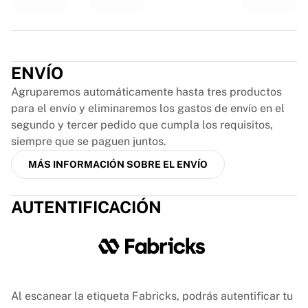
Glory Kickboxing
Team Liquid
Cómo funciona
Trustpilot
Enmarca tu camiseta
Autenticación de camisetas
ENVÍO
Mi colección
Agruparemos automáticamente hasta tres productos
para el envío y eliminaremos los gastos de envío en el
segundo y tercer pedido que cumpla los requisitos,
siempre que se paguen juntos.
MÁS INFORMACIÓN SOBRE EL ENVÍO
AUTENTIFICACIÓN
Al escanear la etiqueta Fabricks, podrás autentificar tu