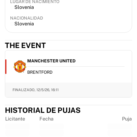
LUGAR DE NACIMIENTO
France Rugby
Slovenia
Gloucester Rugby
NACIONALIDAD
Bath Rugby
Slovenia
ASM Clermont Auvergne
Harlequins
Ver todo el rugby
THE EVENT
Críquet
Críquet de Inglaterra
MANCHESTER UNITED
Delhi Capitals
West Indies
BRENTFORD
Críquet de Irlanda
Ver todo el críquet
FINALIZADO,
12/5/26, 16:11
Hockey sobre hielo
Aalborg Pirates
Tre Kronor
HISTORIAL DE PUJAS
NHL Alumni
Licitante
Fecha
Puja
Ver todo el hockey sobre hielo
Otro