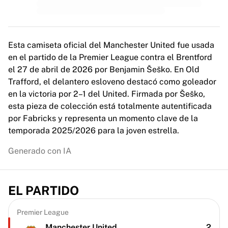
MLS
Principales equipos femeninos
Fútbol femenino de EE. UU.
Fútbol femenino de Canadá
Esta camiseta oficial del Manchester United fue usada
NWSL
en el partido de la Premier League contra el Brentford
OL Lyonnes
el 27 de abril de 2026 por Benjamin Šeško. En Old
Paris Saint-Germain Feminines
Trafford, el delantero esloveno destacó como goleador
Arsenal WFC
en la victoria por 2–1 del United. Firmada por Šeško,
Explorar por país
esta pieza de colección está totalmente autentificada
Baloncesto
por Fabricks y representa un momento clave de la
Destacados
temporada 2025/2026 para la joven estrella.
Charlotte Hornets
Chicago Bulls
Generado con IA
LA Clippers
Portland Trail Blazers
Virtus Bologna
EL PARTIDO
Ver todo el baloncesto
Mejores equipos de la NBA
Premier League
Charlotte Hornets
Manchester United
2