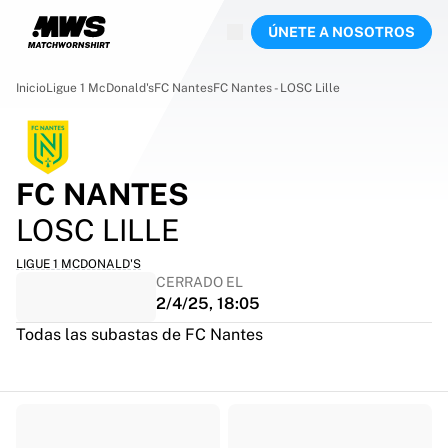
En directo
ÚNETE A NOSOTROS
Destacados
Subastas del Campeonato Mundial
Colección de leyendas
Inicio
Ligue 1 McDonald's
FC Nantes
FC Nantes - LOSC Lille
Team Liquid | EWC 2026
Tour de Francia
Subastas
Todas las subastas activas
FC NANTES
Finalizan pronto
LOSC LILLE
Joyas ocultas
Recién publicadas
LIGUE 1 MCDONALD'S
Subastas del Campeonato del Mundo
CERRADO EL
Productos
2/4/25, 18:05
Camisetas usadas
Todas las subastas de FC Nantes
Camisetas firmadas
Goleadores
Camisetas de debut
Camisetas enmarcadas
Fútbol