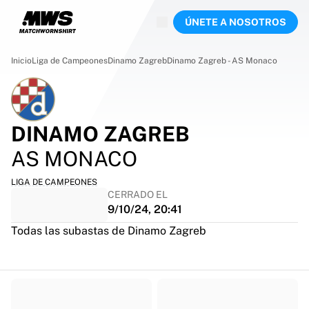
En directo
ÚNETE A NOSOTROS
Destacados
Subastas del Campeonato Mundial
Colección de leyendas
Inicio
Liga de Campeones
Dinamo Zagreb
Dinamo Zagreb - AS Monaco
Team Liquid | EWC 2026
Tour de Francia
Subastas
Todas las subastas activas
DINAMO ZAGREB
Finalizan pronto
AS MONACO
Joyas ocultas
Recién publicadas
LIGA DE CAMPEONES
Subastas del Campeonato del Mundo
CERRADO EL
Productos
9/10/24, 20:41
Camisetas usadas
Todas las subastas de Dinamo Zagreb
Camisetas firmadas
Goleadores
Camisetas de debut
Camisetas enmarcadas
Fútbol