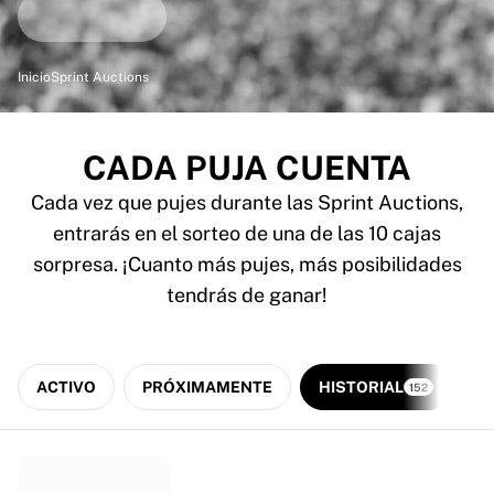
Destacados
Subastas del Campeonato del Mundo
Colección de leyendas
Inicio
Sprint Auctions
MLS
Ver todo en fútbol
Equipos destacados
CADA PUJA CUENTA
Inglaterra
Cada vez que pujes durante las Sprint Auctions,
Noruega
Estados Unidos
entrarás en el sorteo de una de las 10 cajas
Paris Saint-Germain
sorpresa. ¡Cuanto más pujes, más posibilidades
FC Bayern Múnich
tendrás de ganar!
Ver todos los equipos
Ligas principales
Campeonatos del Mundo 2026
ACTIVO
PRÓXIMAMENTE
HISTORIAL
Premier League
152
La Liga
Serie A
Ligue 1