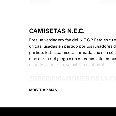
Glory Kickboxing
Team Liquid
Cómo funciona
Enmarca tu camiseta
Autenticación de camisetas
CAMISETAS N.E.C.
Mi colección
Eres un verdadero fan del N.E.C.? Esta es tu
únicas, usadas en partido por los jugadores d
partido. Estas camisetas firmadas no son sólo 
más cerca del juego o un coleccionista en bu
cuando se acaben, se habrán acabado!
ESPECIFICACIONES DE LA CA
Nuestras camisetas N.E.C. usadas en partido y
MOSTRAR MÁS
principales:
100% auténticas – Usadas en un partido o
Versión premium del jugador
Incluye certificado de autenticidad