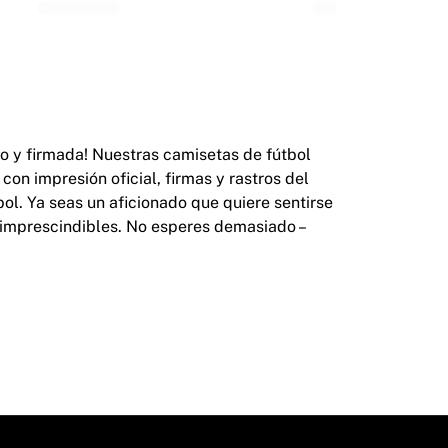
do y firmada! Nuestras camisetas de fútbol
on impresión oficial, firmas y rastros del
bol. Ya seas un aficionado que quiere sentirse
n imprescindibles. No esperes demasiado –
dores que las hayan llevado. Características