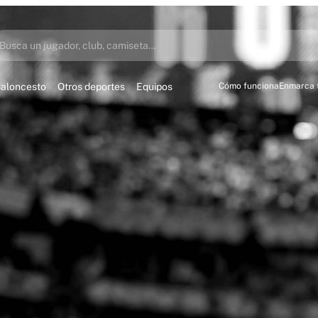
Busca un jugador, club, camiseta…
aloncesto
Otros deportes
Equipos
Cómo funciona
Enmarca 