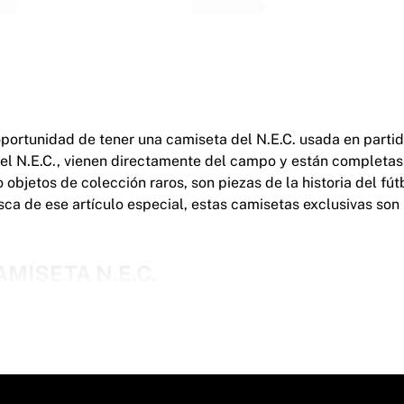
 oportunidad de tener una camiseta del N.E.C. usada en parti
el N.E.C., vienen directamente del campo y están completas c
objetos de colección raros, son piezas de la historia del fút
sca de ese artículo especial, estas camisetas exclusivas so
MISETA N.E.C.
 firmadas están disponibles en varias tallas, según los juga
ficial