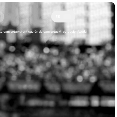
ES
|
tu camiseta
Autenticación de camisetas
Mi colección
Ayuda