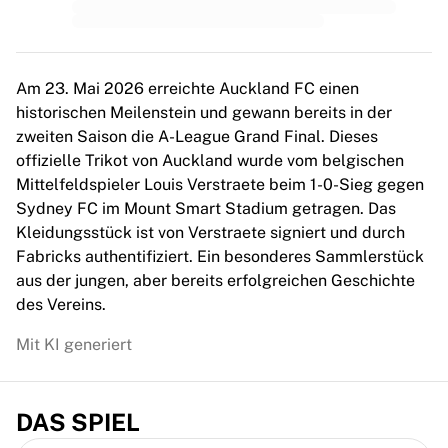
MLS
Top Women's Teams
US Women's Soccer
Canada Women's Soccer
Am 23. Mai 2026 erreichte Auckland FC einen
NWSL
historischen Meilenstein und gewann bereits in der
OL Lyonnes
zweiten Saison die A-League Grand Final. Dieses
Paris Saint-Germain Feminines
offizielle Trikot von Auckland wurde vom belgischen
Arsenal WFC
Mittelfeldspieler Louis Verstraete beim 1-0-Sieg gegen
Browse by country
Sydney FC im Mount Smart Stadium getragen. Das
Basketball
Kleidungsstück ist von Verstraete signiert und durch
Highlights
Fabricks authentifiziert. Ein besonderes Sammlerstück
Charlotte Hornets
aus der jungen, aber bereits erfolgreichen Geschichte
Chicago Bulls
des Vereins.
LA Clippers
Portland Trail Blazers
Mit KI generiert
Virtus Bologna
View all Basketball
Top NBA Teams
DAS SPIEL
Charlotte Hornets