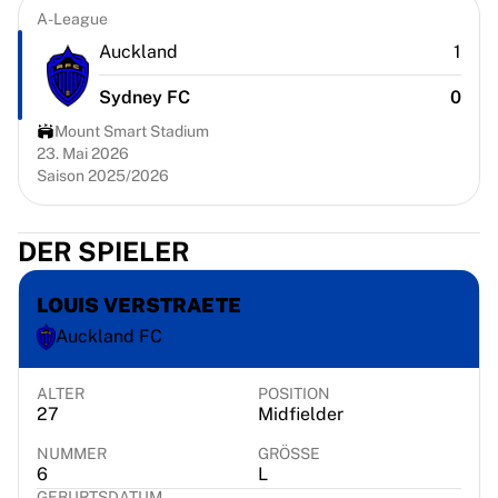
Chicago Bulls
A-League
Portland Trail Blazers
Auckland
1
LA Clippers
View all NBA
Sydney FC
0
Top European Teams
Mount Smart Stadium
Beşiktaş Gain
23. Mai 2026
Fenerbahçe Basketball
Saison 2025/2026
Slovenia
Virtus Bologna
DER SPIELER
Guerri Napoli
Other Sports
LOUIS VERSTRAETE
Cycling
Team Visma | Lease a bike
Auckland FC
Soudal Quick Step
Netcompany INEOS
ALTER
POSITION
EF Education
27
Midfielder
Team Jayco AlUla
NUMMER
GRÖSSE
View all Cycling
6
L
Rugby
GEBURTSDATUM