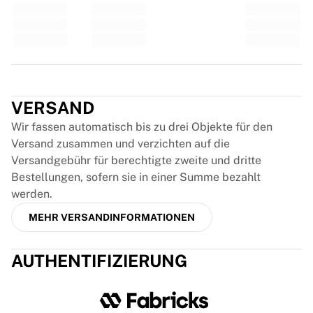
Glory Kickboxing
Team Liquid
So funktioniert es
Trikot einrahmen
Trikot-Authentifizierung
Trustpilot
Meine Sammlung
VERSAND
Wir fassen automatisch bis zu drei Objekte für den
Versand zusammen und verzichten auf die
Versandgebühr für berechtigte zweite und dritte
Bestellungen, sofern sie in einer Summe bezahlt
werden.
MEHR VERSANDINFORMATIONEN
AUTHENTIFIZIERUNG