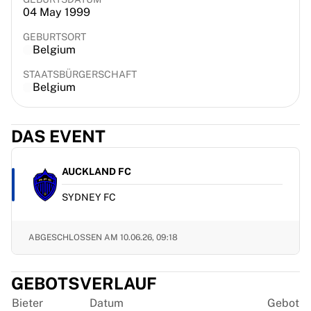
04 May 1999
France Rugby
Gloucester Rugby
GEBURTSORT
Bath Rugby
Belgium
ASM Clermont Auvergne
STAATSBÜRGERSCHAFT
Harlequins
Belgium
View all Rugby
Cricket
England Cricket
DAS EVENT
Delhi Capitals
West Indies
AUCKLAND FC
Cricket Ireland
View all Cricket
SYDNEY FC
Ice Hockey
Aalborg Pirates
ABGESCHLOSSEN AM
10.06.26, 09:18
Tre Kronor
NHL Alumni
View all Ice Hockey
GEBOTSVERLAUF
Other
Bieter
Datum
Gebot