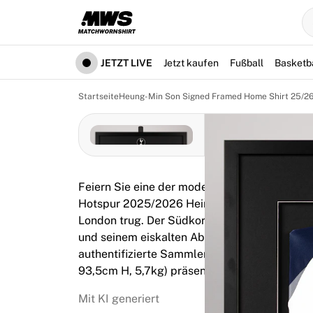
Jetzt live
Highlights
Weltmeisterschaftsauktionen
Legend-Kollektion
JETZT LIVE
Jetzt kaufen
Fußball
Basketb
Team Liquid | EWC 2026
Tour de France
Startseite
Heung-Min Son Signed Framed Home Shirt 25/2
Auktionen
Alle laufenden Auktionen
Enden bald
Geheimtipps
Gerade eingestellt
Feiern Sie eine der modernen Ikonen der Spu
Weltmeisterschaftsauktionen
Hotspur 2025/2026 Heimtrikot ist das letzte,
Produkte
London trug. Der Südkoreaner eroberte die 
Getragene Trikots
und seinem eiskalten Abschluss und verabschi
Signierte Trikots
authentifizierte Sammlerstück wird in einem
Torschützen
93,5cm H, 5,7kg) präsentiert, der mit dem V
Debüttrikots
Gerahmte Trikots
Mit KI generiert
Fußball