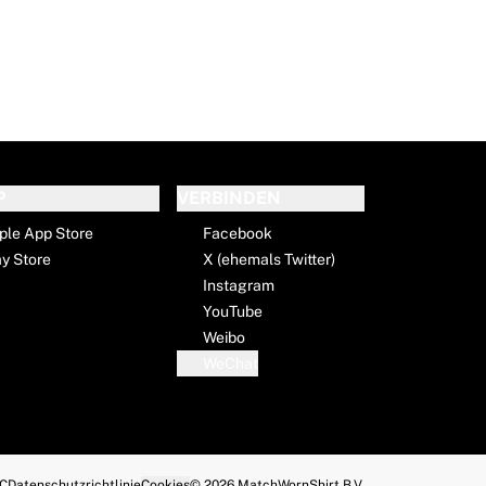
P
VERBINDEN
ple App Store
Facebook
ay Store
X (ehemals Twitter)
Instagram
YouTube
Weibo
WeChat
C
Datenschutzrichtlinie
Cookies
© 2026 MatchWornShirt B.V.