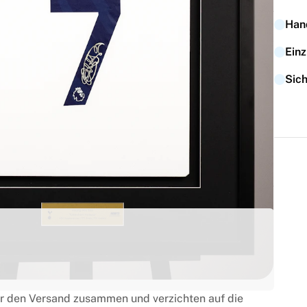
Han
Einz
SPIELER
Heung-Min Son
Sich
TRIKOTART
Home
Trus
ermain},{</div
für den Versand zusammen und verzichten auf die