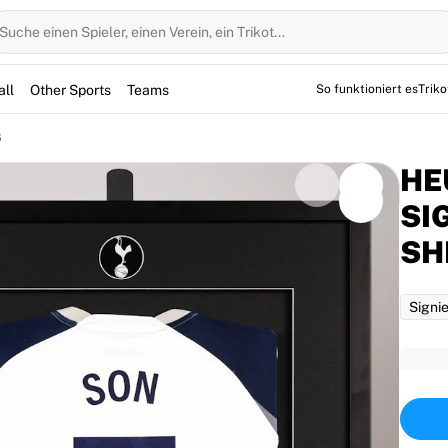
Suche einen Spieler, einen Verein, ein Trikot...
all
Other Sports
Teams
So funktioniert es
Trik
6
HE
SI
SH
rs. Dieses signierte Heung-Min Son Tottenham
 das er während seiner zehnjährigen Zeit in Nord-
Signie
Herzen der Fans mit seinem Markenzeichen-Lächeln
edete sich mit einem Titelgewinn in Bilbao. Dieses
 luxuriösen, handgefertigten Rahmen (73cm B x
ereinswappen und einer Gedenkplakette versehen ist.