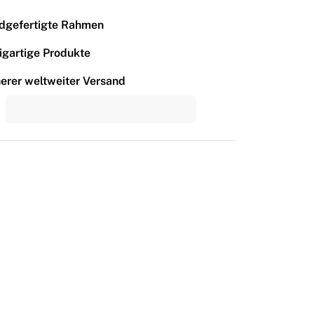
dgefertigte Rahmen
igartige Produkte
erer weltweiter Versand
tpilot
> </div> </div