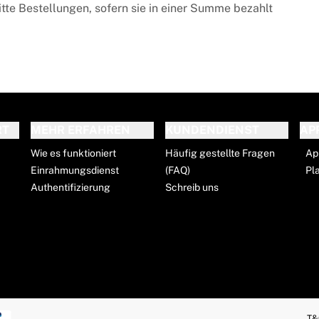
tte Bestellungen, sofern sie in einer Summe bezahlt
RT
MEHR ERFAHREN
KUNDENDIENST
AP
Wie es funktioniert
Häufig gestellte Fragen
Ap
Einrahmungsdienst
(FAQ)
Pl
Authentifizierung
Schreib uns
T&