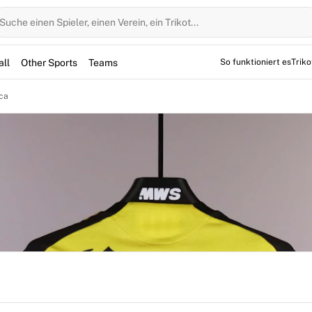
Suche einen Spieler, einen Verein, ein Trikot...
all
Other Sports
Teams
So funktioniert es
Trik
ica
h Club América - Pumas during the 2025/2026 season.