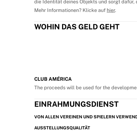
die Identität deines Objekts und sorgt dafür,
Chicago Bulls
Mehr Informationen? Klicke auf
hier
.
Portland Trail Blazers
LA Clippers
View all NBA
WOHIN DAS GELD GEHT
Top European Teams
Beşiktaş Gain
Fenerbahçe Basketball
Slovenia
Virtus Bologna
Guerri Napoli
Other Sports
CLUB AMÉRICA
Cycling
The proceeds will be used for the developmen
Team Visma | Lease a bike
Soudal Quick Step
EINRAHMUNGSDIENST
Netcompany INEOS
EF Education
VON ALLEN VEREINEN UND SPIELERN VERWEN
Team Jayco AlUla
View all Cycling
AUSSTELLUNGSQUALITÄT
Rugby