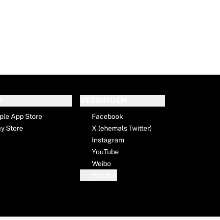
P
VERBINDEN
ple App Store
Facebook
ay Store
X (ehemals Twitter)
Instagram
YouTube
Weibo
WeChat