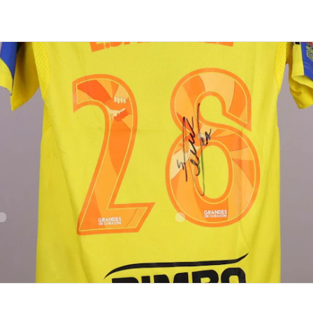
ermain},{</div
NUMMER
GRÖSSE
28
S
GEBURTSORT
STAATSBÜRGERSCHAFT
Mexico
Mexico