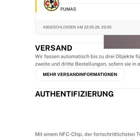
MLS
Top Women's Teams
PUMAS
US Women's Soccer
Canada Women's Soccer
ABGESCHLOSSEN AM
22.05.26, 23:05
NWSL
OL Lyonnes
Paris Saint-Germain Feminines
VERSAND
Arsenal WFC
Wir fassen automatisch bis zu drei Objekte 
Browse by country
zweite und dritte Bestellungen, sofern sie i
Basketball
MEHR VERSANDINFORMATIONEN
Highlights
Charlotte Hornets
Chicago Bulls
AUTHENTIFIZIERUNG
LA Clippers
Portland Trail Blazers
Virtus Bologna
View all Basketball
Top NBA Teams
Mit einem NFC-Chip, der fortschrittlichsten 
Charlotte Hornets