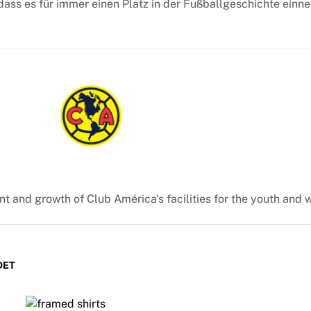
 dass es für immer einen Platz in der Fußballgeschichte einn
t and growth of Club América's facilities for the youth and
DET