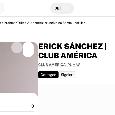
DE
|
ot einrahmen
Trikot-Authentifizierung
Meine Sammlung
Hilfe
ERICK SÁNCHEZ |
CLUB AMÉRICA
CLUB AMÉRICA
-
PUMAS
Getragen
Signiert
3