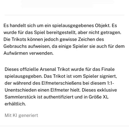
MLS
Top Women's Teams
US Women's Soccer
Canada Women's Soccer
Es handelt sich um ein spielausgegebenes Objekt. Es
NWSL
wurde für das Spiel bereitgestellt, aber nicht getragen.
OL Lyonnes
Die Trikots können jedoch gewisse Zeichen des
Paris Saint-Germain Feminines
Gebrauchs aufweisen, da einige Spieler sie auch für dem
Arsenal WFC
Aufwärmen verwenden.
Browse by country
Basketball
Dieses offizielle Arsenal Trikot wurde für das Finale
Highlights
spielausgegeben. Das Trikot ist vom Spieler signiert,
Charlotte Hornets
der während des Elfmeterschießens bei diesem 1:1-
Chicago Bulls
Unentschieden einen Elfmeter hielt. Dieses exklusive
LA Clippers
Sammlerstück ist authentifiziert und in Größe XL
Portland Trail Blazers
erhältlich.
Virtus Bologna
View all Basketball
Mit KI generiert
Top NBA Teams
Charlotte Hornets