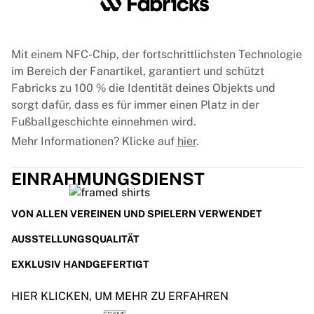
Glory Kickboxing
Team Liquid
So funktioniert es
Trikot einrahmen
Mit einem NFC-Chip, der fortschrittlichsten Technologie
Trikot-Authentifizierung
im Bereich der Fanartikel, garantiert und schützt
Meine Sammlung
Fabricks zu 100 % die Identität deines Objekts und
sorgt dafür, dass es für immer einen Platz in der
Fußballgeschichte einnehmen wird.
Mehr Informationen? Klicke auf
hier
.
EINRAHMUNGSDIENST
VON ALLEN VEREINEN UND SPIELERN VERWENDET
AUSSTELLUNGSQUALITÄT
EXKLUSIV HANDGEFERTIGT
HIER KLICKEN, UM MEHR ZU ERFAHREN