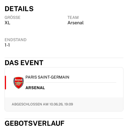
Chicago Bulls
DETAILS
Portland Trail Blazers
LA Clippers
GRÖSSE
TEAM
XL
Arsenal
View all NBA
Top European Teams
Beşiktaş Gain
ENDSTAND
Fenerbahçe Basketball
1-1
Slovenia
Virtus Bologna
DAS EVENT
Guerri Napoli
Other Sports
PARIS SAINT-GERMAIN
Cycling
Team Visma | Lease a bike
ARSENAL
Soudal Quick Step
Netcompany INEOS
ABGESCHLOSSEN AM
10.06.26, 19:09
EF Education
Team Jayco AlUla
View all Cycling
GEBOTSVERLAUF
Rugby