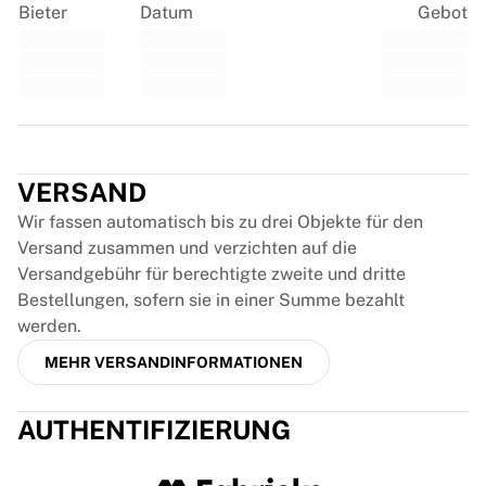
Bieter
Datum
Gebot
France Rugby
Gloucester Rugby
Bath Rugby
ASM Clermont Auvergne
Harlequins
Trustpilot
View all Rugby
Cricket
VERSAND
England Cricket
Wir fassen automatisch bis zu drei Objekte für den
Delhi Capitals
Versand zusammen und verzichten auf die
West Indies
Versandgebühr für berechtigte zweite und dritte
Cricket Ireland
Bestellungen, sofern sie in einer Summe bezahlt
View all Cricket
werden.
Ice Hockey
Aalborg Pirates
MEHR VERSANDINFORMATIONEN
Tre Kronor
NHL Alumni
AUTHENTIFIZIERUNG
View all Ice Hockey
Other