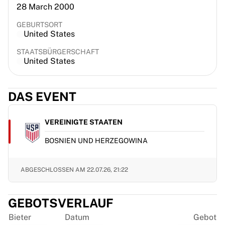
28 March 2000
France Rugby
Gloucester Rugby
GEBURTSORT
Bath Rugby
United States
ASM Clermont Auvergne
STAATSBÜRGERSCHAFT
Harlequins
United States
View all Rugby
Cricket
England Cricket
DAS EVENT
Delhi Capitals
West Indies
VEREINIGTE STAATEN
Cricket Ireland
BOSNIEN UND HERZEGOWINA
View all Cricket
Ice Hockey
Aalborg Pirates
ABGESCHLOSSEN AM
22.07.26, 21:22
Tre Kronor
NHL Alumni
GEBOTSVERLAUF
View all Ice Hockey
Other
Bieter
Datum
Gebot