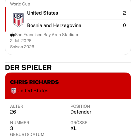
Chicago Bulls
World Cup
Portland Trail Blazers
United States
2
LA Clippers
View all NBA
Bosnia and Herzegovina
0
Top European Teams
San Francisco Bay Area Stadium
Beşiktaş Gain
2. Juli 2026
Fenerbahçe Basketball
Saison 2026
Slovenia
Virtus Bologna
DER SPIELER
Guerri Napoli
Other Sports
CHRIS RICHARDS
Cycling
Team Visma | Lease a bike
United States
Soudal Quick Step
Netcompany INEOS
ALTER
POSITION
26
Defender
EF Education
Team Jayco AlUla
NUMMER
GRÖSSE
View all Cycling
3
XL
Rugby
GEBURTSDATUM