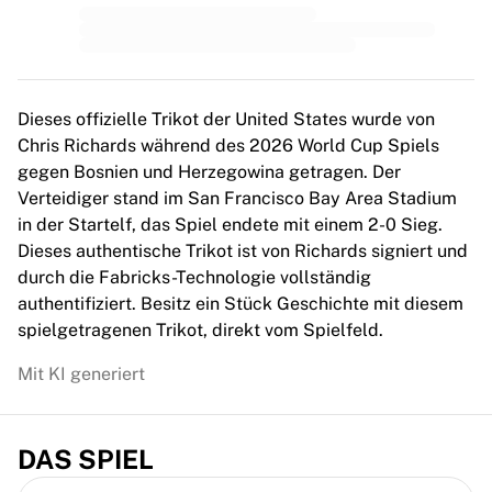
MLS
Top Women's Teams
US Women's Soccer
Canada Women's Soccer
NWSL
Dieses offizielle Trikot der United States wurde von
OL Lyonnes
Chris Richards während des 2026 World Cup Spiels
Paris Saint-Germain Feminines
gegen Bosnien und Herzegowina getragen. Der
Arsenal WFC
Verteidiger stand im San Francisco Bay Area Stadium
Browse by country
in der Startelf, das Spiel endete mit einem 2-0 Sieg.
Basketball
Dieses authentische Trikot ist von Richards signiert und
Highlights
durch die Fabricks-Technologie vollständig
Charlotte Hornets
authentifiziert. Besitz ein Stück Geschichte mit diesem
Chicago Bulls
spielgetragenen Trikot, direkt vom Spielfeld.
LA Clippers
Portland Trail Blazers
Mit KI generiert
Virtus Bologna
View all Basketball
Top NBA Teams
DAS SPIEL
Charlotte Hornets