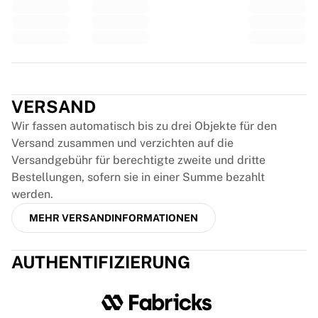
Glory Kickboxing
Team Liquid
So funktioniert es
Trikot einrahmen
Trikot-Authentifizierung
Trustpilot
Meine Sammlung
VERSAND
Wir fassen automatisch bis zu drei Objekte für den
Versand zusammen und verzichten auf die
Versandgebühr für berechtigte zweite und dritte
Bestellungen, sofern sie in einer Summe bezahlt
werden.
MEHR VERSANDINFORMATIONEN
AUTHENTIFIZIERUNG