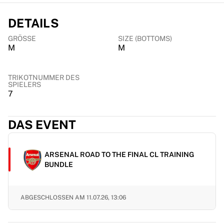
Chicago Bulls
Portland Trail Blazers
DETAILS
LA Clippers
GRÖSSE
SIZE (BOTTOMS)
View all NBA
M
M
Top European Teams
Beşiktaş Gain
Fenerbahçe Basketball
TRIKOTNUMMER DES
SPIELERS
Slovenia
7
Virtus Bologna
Guerri Napoli
DAS EVENT
Other Sports
Cycling
Team Visma | Lease a bike
ARSENAL ROAD TO THE FINAL CL TRAINING
Soudal Quick Step
BUNDLE
Netcompany INEOS
EF Education
Team Jayco AlUla
ABGESCHLOSSEN AM
11.07.26, 13:06
View all Cycling
Rugby