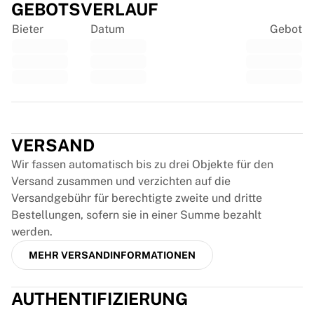
GEBOTSVERLAUF
France Rugby
Bieter
Datum
Gebot
Gloucester Rugby
Bath Rugby
ASM Clermont Auvergne
Harlequins
View all Rugby
Trustpilot
Cricket
England Cricket
VERSAND
Delhi Capitals
West Indies
Wir fassen automatisch bis zu drei Objekte für den
Cricket Ireland
Versand zusammen und verzichten auf die
View all Cricket
Versandgebühr für berechtigte zweite und dritte
Ice Hockey
Bestellungen, sofern sie in einer Summe bezahlt
Aalborg Pirates
werden.
Tre Kronor
MEHR VERSANDINFORMATIONEN
NHL Alumni
View all Ice Hockey
AUTHENTIFIZIERUNG
Other