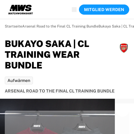
Jetzt live
MITGLIED WERDEN
Highlights
Weltmeisterschaftsauktionen
Legend-Kollektion
Startseite
Arsenal Road to the Final CL Training Bundle
Bukayo Saka | CL Tr
Team Liquid | EWC 2026
Tour de France
BUKAYO SAKA | CL
Auktionen
TRAINING WEAR
Alle laufenden Auktionen
Enden bald
BUNDLE
Geheimtipps
Gerade eingestellt
Aufwärmen
Weltmeisterschaftsauktionen
Produkte
ARSENAL ROAD TO THE FINAL CL TRAINING BUNDLE
Getragene Trikots
Signierte Trikots
Torschützen
Debüttrikots
Gerahmte Trikots
Fußball