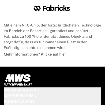
Glory Kickboxing
Team Liquid
So funktioniert es
Trikot einrahmen
Trikot-Authentifizierung
Mit einem NFC-Chip, der fortschrittlichsten Technologie
Meine Sammlung
im Bereich der Fanartikel, garantiert und schützt
Fabricks zu 100 % die Identität deines Objekts und
sorgt dafür, dass es für immer einen Platz in der
Fußballgeschichte einnehmen wird.
Mehr Informationen? Klicke auf
hier
.
MATCHWORNSHIRT
MEHR ERFAHREN
KUNDENDIENST