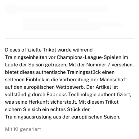
MLS
Top Women's Teams
US Women's Soccer
Canada Women's Soccer
NWSL
OL Lyonnes
Paris Saint-Germain Feminines
Dieses offizielle Trikot wurde während
Arsenal WFC
Trainingseinheiten vor Champions-League-Spielen im
Browse by country
Laufe der Saison getragen. Mit der Nummer 7 versehen,
Basketball
bietet dieses authentische Trainingsstück einen
Highlights
seltenen Einblick in die Vorbereitung der Mannschaft
Charlotte Hornets
auf den europäischen Wettbewerb. Der Artikel ist
Chicago Bulls
vollständig durch Fabricks-Technologie authentifiziert,
LA Clippers
was seine Herkunft sicherstellt. Mit diesem Trikot
Portland Trail Blazers
sichern Sie sich ein echtes Stück der
Virtus Bologna
Trainingsausrüstung aus der europäischen Saison.
View all Basketball
Top NBA Teams
Mit KI generiert
Charlotte Hornets