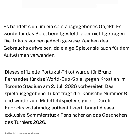
MLS
Top Women's Teams
US Women's Soccer
Canada Women's Soccer
Es handelt sich um ein spielausgegebenes Objekt. Es
NWSL
wurde für das Spiel bereitgestellt, aber nicht getragen.
OL Lyonnes
Die Trikots können jedoch gewisse Zeichen des
Paris Saint-Germain Feminines
Gebrauchs aufweisen, da einige Spieler sie auch für dem
Arsenal WFC
Aufwärmen verwenden.
Browse by country
Basketball
Dieses offizielle Portugal-Trikot wurde für Bruno
Highlights
Fernandes für das World-Cup-Spiel gegen Kroatien im
Charlotte Hornets
Toronto Stadium am 2. Juli 2026 vorbereitet. Das
Chicago Bulls
spielausgegebene Trikot trägt die ikonische Nummer 8
LA Clippers
und wurde vom Mittelfeldspieler signiert. Durch
Portland Trail Blazers
Fabricks vollständig authentifiziert, bringt dieses
Virtus Bologna
exklusive Sammlerstück Fans näher an das Geschehen
View all Basketball
des Turniers 2026.
Top NBA Teams
Charlotte Hornets