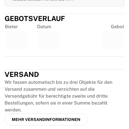
Glory Kickboxing
Team Liquid
So funktioniert es
GEBOTSVERLAUF
Trikot einrahmen
Bieter
Datum
Gebot
Trikot-Authentifizierung
Meine Sammlung
Trustpilot
VERSAND
Wir fassen automatisch bis zu drei Objekte für den
Versand zusammen und verzichten auf die
Versandgebühr für berechtigte zweite und dritte
Bestellungen, sofern sie in einer Summe bezahlt
werden.
MEHR VERSANDINFORMATIONEN