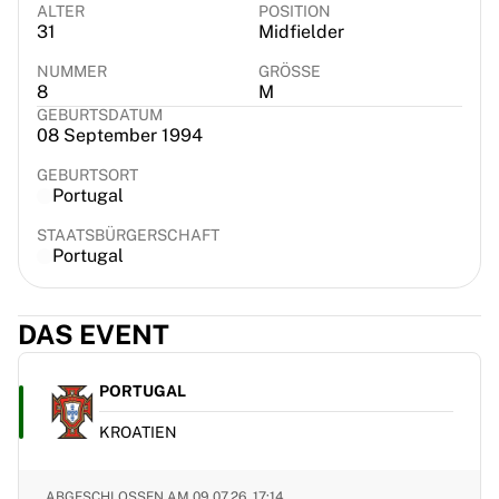
ALTER
POSITION
France Rugby
31
Midfielder
Gloucester Rugby
NUMMER
GRÖSSE
Bath Rugby
8
M
ASM Clermont Auvergne
GEBURTSDATUM
Harlequins
08 September 1994
View all Rugby
GEBURTSORT
Cricket
Portugal
England Cricket
Delhi Capitals
STAATSBÜRGERSCHAFT
Portugal
West Indies
Cricket Ireland
View all Cricket
DAS EVENT
Ice Hockey
Aalborg Pirates
PORTUGAL
Tre Kronor
NHL Alumni
KROATIEN
View all Ice Hockey
Other
ABGESCHLOSSEN AM
09.07.26, 17:14