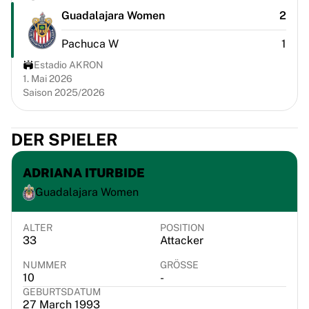
Chicago Bulls
Guadalajara Women
2
Portland Trail Blazers
LA Clippers
Pachuca W
1
View all NBA
Estadio AKRON
Top European Teams
1. Mai 2026
Beşiktaş Gain
Saison 2025/2026
Fenerbahçe Basketball
Slovenia
DER SPIELER
Virtus Bologna
Guerri Napoli
ADRIANA ITURBIDE
Other Sports
Cycling
Guadalajara Women
Team Visma | Lease a bike
Soudal Quick Step
ALTER
POSITION
Netcompany INEOS
33
Attacker
EF Education
NUMMER
GRÖSSE
Team Jayco AlUla
10
-
View all Cycling
GEBURTSDATUM
27 March 1993
Rugby