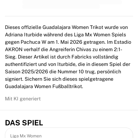
MLS
Top Women's Teams
US Women's Soccer
Canada Women's Soccer
Dieses offizielle Guadalajara Women Trikot wurde von
NWSL
Adriana Iturbide während des Liga Mx Women Spiels
OL Lyonnes
gegen Pachuca W am 1. Mai 2026 getragen. Im Estadio
Paris Saint-Germain Feminines
AKRON verhalf die Angreiferin Chivas zu einem 2:1-
Arsenal WFC
Sieg. Dieser Artikel ist durch Fabricks vollständig
Browse by country
authentifiziert und von Iturbide, die in diesem Spiel der
Basketball
Saison 2025/2026 die Nummer 10 trug, persönlich
Highlights
signiert. Sichern Sie sich dieses spielgetragene
Charlotte Hornets
Guadalajara Women Fußballtrikot.
Chicago Bulls
LA Clippers
Mit KI generiert
Portland Trail Blazers
Virtus Bologna
View all Basketball
DAS SPIEL
Top NBA Teams
Charlotte Hornets
Liga Mx Women