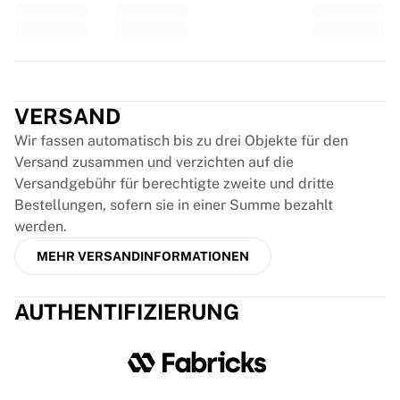
Glory Kickboxing
Team Liquid
So funktioniert es
Trikot einrahmen
Trustpilot
Trikot-Authentifizierung
Meine Sammlung
VERSAND
Wir fassen automatisch bis zu drei Objekte für den
Versand zusammen und verzichten auf die
Versandgebühr für berechtigte zweite und dritte
Bestellungen, sofern sie in einer Summe bezahlt
werden.
MEHR VERSANDINFORMATIONEN
AUTHENTIFIZIERUNG