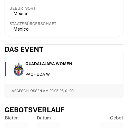
France Rugby
GEBURTSORT
Gloucester Rugby
Mexico
Bath Rugby
STAATSBÜRGERSCHAFT
ASM Clermont Auvergne
Mexico
Harlequins
View all Rugby
Cricket
DAS EVENT
England Cricket
Delhi Capitals
GUADALAJARA WOMEN
West Indies
Cricket Ireland
PACHUCA W
View all Cricket
Ice Hockey
ABGESCHLOSSEN AM
20.05.26, 01:09
Aalborg Pirates
Tre Kronor
NHL Alumni
GEBOTSVERLAUF
View all Ice Hockey
Bieter
Datum
Gebot
Other