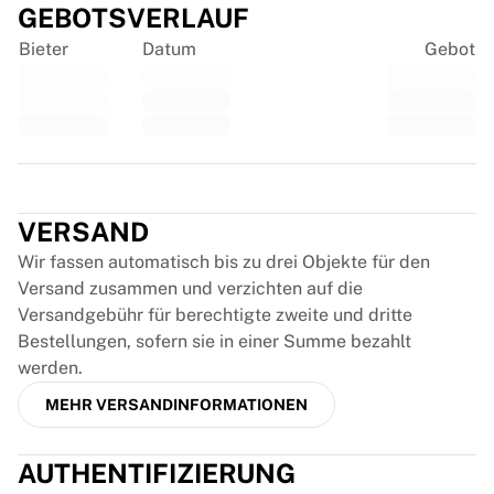
Glory Kickboxing
GEBOTSVERLAUF
Team Liquid
Bieter
Datum
Gebot
So funktioniert es
Trikot einrahmen
Trikot-Authentifizierung
Meine Sammlung
Trustpilot
VERSAND
Wir fassen automatisch bis zu drei Objekte für den
Versand zusammen und verzichten auf die
Versandgebühr für berechtigte zweite und dritte
Bestellungen, sofern sie in einer Summe bezahlt
werden.
MEHR VERSANDINFORMATIONEN
AUTHENTIFIZIERUNG