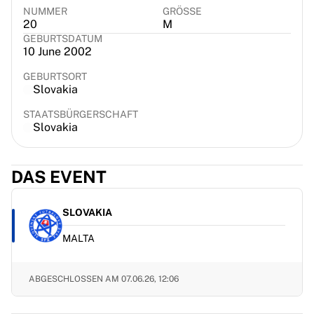
NUMMER
GRÖSSE
France Rugby
20
M
Gloucester Rugby
GEBURTSDATUM
Bath Rugby
10 June 2002
ASM Clermont Auvergne
GEBURTSORT
Harlequins
Slovakia
View all Rugby
Cricket
STAATSBÜRGERSCHAFT
Slovakia
England Cricket
Delhi Capitals
West Indies
DAS EVENT
Cricket Ireland
View all Cricket
SLOVAKIA
Ice Hockey
Aalborg Pirates
MALTA
Tre Kronor
NHL Alumni
ABGESCHLOSSEN AM
07.06.26, 12:06
View all Ice Hockey
Other