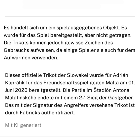
MLS
Top Women's Teams
US Women's Soccer
Canada Women's Soccer
Es handelt sich um ein spielausgegebenes Objekt. Es
NWSL
wurde für das Spiel bereitgestellt, aber nicht getragen.
OL Lyonnes
Die Trikots können jedoch gewisse Zeichen des
Paris Saint-Germain Feminines
Gebrauchs aufweisen, da einige Spieler sie auch für dem
Arsenal WFC
Aufwärmen verwenden.
Browse by country
Basketball
Dieses offizielle Trikot der Slowakei wurde für Adrián
Highlights
Kaprálik für das Freundschaftsspiel gegen Malta am 01.
Charlotte Hornets
Juni 2026 bereitgestellt. Die Partie im Štadión Antona
Chicago Bulls
Malatinského endete mit einem 2-1 Sieg der Gastgeber.
LA Clippers
Das mit der Signatur des Angreifers versehene Trikot ist
Portland Trail Blazers
durch Fabricks authentifiziert.
Virtus Bologna
View all Basketball
Mit KI generiert
Top NBA Teams
Charlotte Hornets