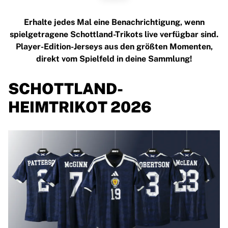
MLS
Top Women's Teams
Erhalte jedes Mal eine Benachrichtigung, wenn
US Women's Soccer
spielgetragene Schottland-Trikots live verfügbar sind.
Canada Women's Soccer
Player-Edition-Jerseys aus den größten Momenten,
NWSL
direkt vom Spielfeld in deine Sammlung!
OL Lyonnes
Paris Saint-Germain Feminines
SCHOTTLAND-
Arsenal WFC
Browse by country
HEIMTRIKOT 2026
Basketball
Highlights
Charlotte Hornets
Chicago Bulls
LA Clippers
Portland Trail Blazers
Virtus Bologna
View all Basketball
Top NBA Teams
Charlotte Hornets