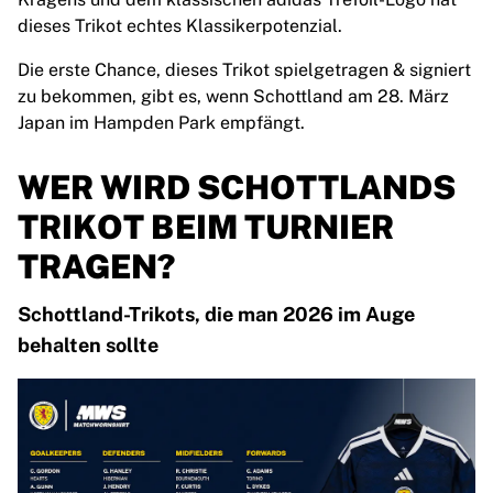
Glory Kickboxing
dieses Trikot echtes Klassikerpotenzial.
Team Liquid
So funktioniert es
Die erste Chance, dieses Trikot spielgetragen & signiert
Trikot einrahmen
zu bekommen, gibt es, wenn Schottland am 28. März
Trikot-Authentifizierung
Japan im Hampden Park empfängt.
Meine Sammlung
WER WIRD SCHOTTLANDS
TRIKOT BEIM TURNIER
TRAGEN?
Schottland-Trikots, die man 2026 im Auge
behalten sollte