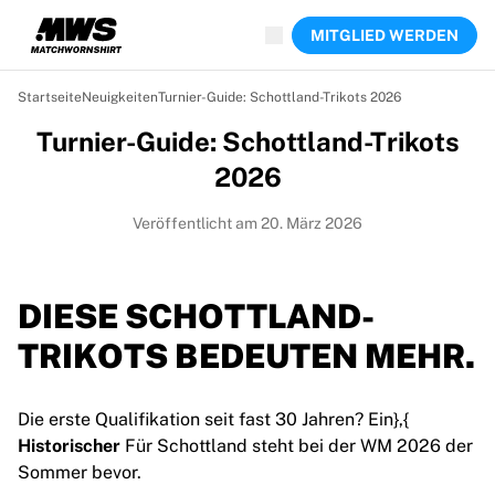
Jetzt live
MITGLIED WERDEN
Highlights
Weltmeisterschaftsauktionen
Legend-Kollektion
Startseite
Neuigkeiten
Turnier-Guide: Schottland-Trikots 2026
Team Liquid | EWC 2026
Turnier-Guide: Schottland-Trikots
Tour de France
Auktionen
2026
Alle laufenden Auktionen
Enden bald
Veröffentlicht am 20. März 2026
Geheimtipps
Gerade eingestellt
Weltmeisterschaftsauktionen
DIESE SCHOTTLAND-
Produkte
TRIKOTS BEDEUTEN
MEHR
.
Getragene Trikots
Signierte Trikots
Torschützen
Die erste Qualifikation seit fast 30 Jahren? Ein},{
Debüttrikots
Historischer
Für Schottland steht bei der WM 2026 der
Gerahmte Trikots
Sommer bevor.
Fußball