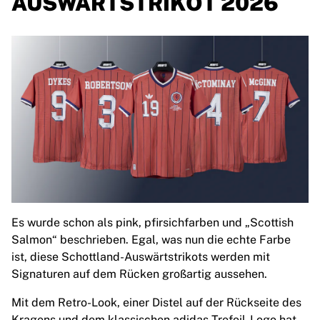
AUSWÄRTSTRIKOT 2026
France Rugby
Gloucester Rugby
Bath Rugby
ASM Clermont Auvergne
Harlequins
View all Rugby
Cricket
England Cricket
Delhi Capitals
West Indies
Cricket Ireland
View all Cricket
Ice Hockey
Es wurde schon als pink, pfirsichfarben und „Scottish
Aalborg Pirates
Salmon“ beschrieben. Egal, was nun die echte Farbe
Tre Kronor
ist, diese Schottland-Auswärtstrikots werden mit
NHL Alumni
Signaturen auf dem Rücken großartig aussehen.
View all Ice Hockey
Mit dem Retro-Look, einer Distel auf der Rückseite des
Other
Kragens und dem klassischen adidas Trefoil-Logo hat