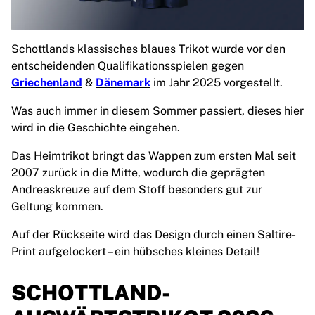
Chicago Bulls
Portland Trail Blazers
LA Clippers
Schottlands klassisches blaues Trikot wurde vor den
View all NBA
entscheidenden Qualifikationsspielen gegen
Top European Teams
Griechenland
&
Dänemark
im Jahr 2025 vorgestellt.
Beşiktaş Gain
Fenerbahçe Basketball
Was auch immer in diesem Sommer passiert, dieses hier
Slovenia
wird in die Geschichte eingehen.
Virtus Bologna
Das Heimtrikot bringt das Wappen zum ersten Mal seit
Guerri Napoli
2007 zurück in die Mitte, wodurch die geprägten
Other Sports
Andreaskreuze auf dem Stoff besonders gut zur
Cycling
Geltung kommen.
Team Visma | Lease a bike
Soudal Quick Step
Auf der Rückseite wird das Design durch einen Saltire-
Netcompany INEOS
Print aufgelockert – ein hübsches kleines Detail!
EF Education
Team Jayco AlUla
SCHOTTLAND-
View all Cycling
Rugby