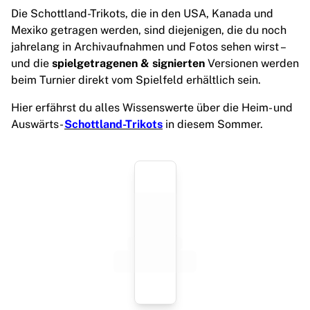
Highlights
Die Schottland-Trikots, die in den USA, Kanada und
Weltmeisterschaftsauktionen
Mexiko getragen werden, sind diejenigen, die du noch
Legend-Kollektion
jahrelang in Archivaufnahmen und Fotos sehen wirst –
MLS
und die
spielgetragenen & signierten
Versionen werden
Alle Fußball-Artikel anzeigen
beim Turnier direkt vom Spielfeld erhältlich sein.
Top-Teams
Hier erfährst du alles Wissenswerte über die Heim- und
England
Auswärts-
Schottland-Trikots
in diesem Sommer.
Norwegen
Vereinigte Staaten
Paris Saint-G
FC Bayern München
View all Teams
Top Leagues
World Championships 2026
Premier League
La Liga
Serie A
Ligue 1