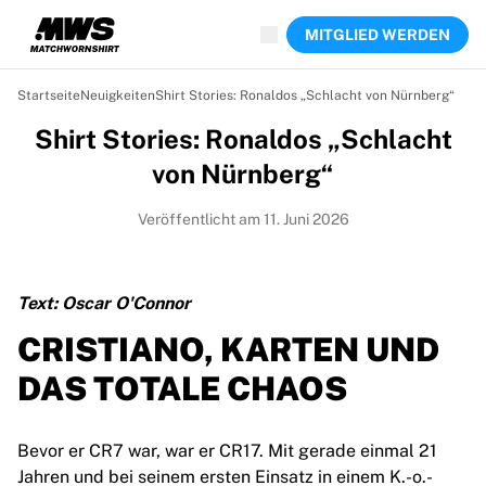
Jetzt live
MITGLIED WERDEN
Highlights
Weltmeisterschaftsauktionen
Legend-Kollektion
Startseite
Neuigkeiten
Shirt Stories: Ronaldos „Schlacht von Nürnberg“
Team Liquid | EWC 2026
Shirt Stories: Ronaldos „Schlacht
Tour de France
Auktionen
von Nürnberg“
Alle laufenden Auktionen
Enden bald
Veröffentlicht am 11. Juni 2026
Geheimtipps
Gerade eingestellt
Weltmeisterschaftsauktionen
Text: Oscar O'Connor
Produkte
CRISTIANO, KARTEN UND
Getragene Trikots
Signierte Trikots
DAS TOTALE CHAOS
Torschützen
Debüttrikots
Bevor er CR7 war, war er CR17. Mit gerade einmal 21
Gerahmte Trikots
Jahren und bei seinem ersten Einsatz in einem K.-o.-
Fußball