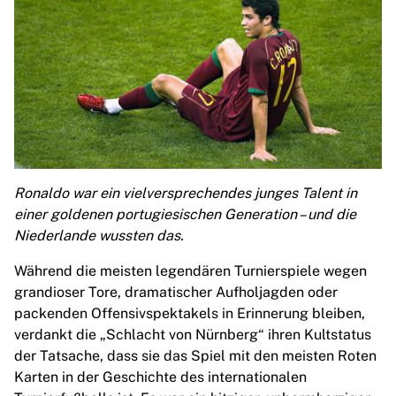
MLS
Top Women's Teams
US Women's Soccer
Canada Women's Soccer
NWSL
OL Lyonnes
Paris Saint-Germain Feminines
Arsenal WFC
Browse by country
Ronaldo war ein vielversprechendes junges Talent in
Basketball
einer goldenen portugiesischen Generation – und die
Highlights
Niederlande wussten das.
Charlotte Hornets
Chicago Bulls
Während die meisten legendären Turnierspiele wegen
LA Clippers
grandioser Tore, dramatischer Aufholjagden oder
Portland Trail Blazers
packenden Offensivspektakels in Erinnerung bleiben,
Virtus Bologna
verdankt die „Schlacht von Nürnberg“ ihren Kultstatus
View all Basketball
der Tatsache, dass sie das Spiel mit den meisten Roten
Top NBA Teams
Karten in der Geschichte des internationalen
Charlotte Hornets