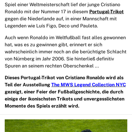
Spiel einer Weltmeisterschaft lief der junge Cristiano
Highlights
Ronaldo mit der Nummer 17 in diesem
Portugal-Trikot
Weltmeisterschaftsauktionen
gegen die Niederlande auf, in einer Mannschaft mit
Legend-Kollektion
Legenden wie Luís Figo, Deco und Pauleta.
MLS
Alle Fußball-Artikel anzeigen
Auch wenn Ronaldo im Weltfußball fast alles gewonnen
Top-Teams
hat, was es zu gewinnen gibt, erinnert er sich
England
wahrscheinlich immer noch an die berüchtigte Schlacht
Norwegen
von Nürnberg im Jahr 2006. Sie hinterließ definitiv
Vereinigte Staaten
Spuren an seinem rechten Oberschenkel ...
Paris Saint-G
FC Bayern München
Dieses Portugal-Trikot von Cristiano Ronaldo wird als
View all Teams
Teil der Ausstellung
The MWS Legend Collection NYC
Top Leagues
gezeigt, einer Feier der Fußballgeschichte, die durch
World Championships 2026
einige der ikonischsten Trikots und unvergesslichsten
Premier League
Momente des Spiels erzählt wird.
La Liga
Serie A
Ligue 1