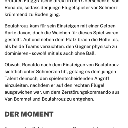
brutalen Fluggrätsche direkt in den Oberschenkel von
France Rugby
Ronaldo, sodass der junge Flügelspieler vor Schmerz
Gloucester Rugby
krümmend zu Boden ging.
Bath Rugby
Boulahrouz kam für sein Einsteigen mit einer Gelben
ASM Clermont Auvergne
Karte davon, doch die Weichen für dieses Spiel waren
Harlequins
gestellt. Auf und neben dem Platz brach die Hölle los,
View all Rugby
als beide Teams versuchten, den Gegner physisch zu
Cricket
dominieren – sowohl mit als auch ohne Ball.
England Cricket
Delhi Capitals
Obwohl Ronaldo nach dem Einsteigen von Boulahrouz
West Indies
sichtlich unter Schmerzen litt, gelang es dem jungen
Cricket Ireland
Talent dennoch, den spielentscheidenden Angriff
View all Cricket
einzuleiten, nachdem er auf den rechten Flügel
Ice Hockey
ausgewichen war, um dem Zerstörungskommando aus
Aalborg Pirates
Van Bommel und Boulahrouz zu entgehen.
Tre Kronor
NHL Alumni
DER MOMENT
View all Ice Hockey
Other