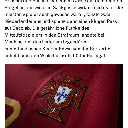
Er nahm den Ball in einer engen Gasse auf dem rechten
Glory Kickboxing
Flügel an, die wie eine Sackgasse wirkte – und es für die
Team Liquid
meisten Spieler auch gewesen wäre –, tanzte zwei
So funktioniert es
Niederländer aus und spielte dann einen klugen Pass
Trikot einrahmen
auf Deco ab. Die gefährliche Flanke des
Trikot-Authentifizierung
Mittelfeldspielers in den Strafraum landete bei
Meine Sammlung
Maniche, der das Leder am legendären
niederländischen Keeper Edwin van der Sar vorbei
unhaltbar in den Winkel drosch. 1:0 für Portugal.