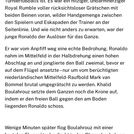
Turnierfußballs ist. Es war ein hitziger, unbarmherziger
Chicago Bulls
Royal Rumble voller rücksichtsloser Grätschen mit
Portland Trail Blazers
beiden Beinen voran, wilder Handgemenge zwischen
LA Clippers
den Spielern und Eskapaden der Trainer an der
View all NBA
Seitenlinie. Und wie nicht anders zu erwarten, war der
Top European Teams
junge Ronaldo der Auslöser für das Ganze.
Beşiktaş Gain
Fenerbahçe Basketball
Er war vom Anpfiff weg eine echte Bedrohung. Ronaldo
Slovenia
nahm im Mittelfeld in der Halbdrehung einen hohen
Virtus Bologna
Abschlag an und jonglierte den Ball zweimal, bevor er
Guerri Napoli
auf dem Flügel ansetzte – nur um vom berüchtigten
Other Sports
niederländischen Mittelfeld-Raufbold Mark van
Cycling
Bommel brutal umgegrätscht zu werden. Khalid
Team Visma | Lease a bike
Boulahrouz setzte dem Ganzen noch die Krone auf,
Soudal Quick Step
indem er den freien Ball gegen den am Boden
Netcompany INEOS
liegenden Ronaldo schoss.
EF Education
Team Jayco AlUla
View all Cycling
Wenige Minuten später flog Boulahrouz mit einer
Rugby