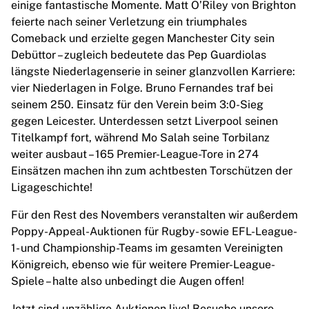
MLS
einige fantastische Momente. Matt O’Riley von Brighton
Top Women's Teams
feierte nach seiner Verletzung ein triumphales
US Women's Soccer
Comeback und erzielte gegen Manchester City sein
Canada Women's Soccer
Debüttor – zugleich bedeutete das Pep Guardiolas
NWSL
längste Niederlagenserie in seiner glanzvollen Karriere:
OL Lyonnes
vier Niederlagen in Folge. Bruno Fernandes traf bei
Paris Saint-Germain Feminines
seinem 250. Einsatz für den Verein beim 3:0-Sieg
Arsenal WFC
gegen Leicester. Unterdessen setzt Liverpool seinen
Browse by country
Titelkampf fort, während Mo Salah seine Torbilanz
Basketball
weiter ausbaut – 165 Premier-League-Tore in 274
Highlights
Einsätzen machen ihn zum achtbesten Torschützen der
Charlotte Hornets
Ligageschichte!
Chicago Bulls
Für den Rest des Novembers veranstalten wir außerdem
LA Clippers
Poppy-Appeal-Auktionen für Rugby- sowie EFL-League-
Portland Trail Blazers
1- und Championship-Teams im gesamten Vereinigten
Virtus Bologna
Königreich, ebenso wie für weitere Premier-League-
View all Basketball
Spiele – halte also unbedingt die Augen offen!
Top NBA Teams
Charlotte Hornets
Jetzt sind unzählige Auktionen live! Besuche unsere