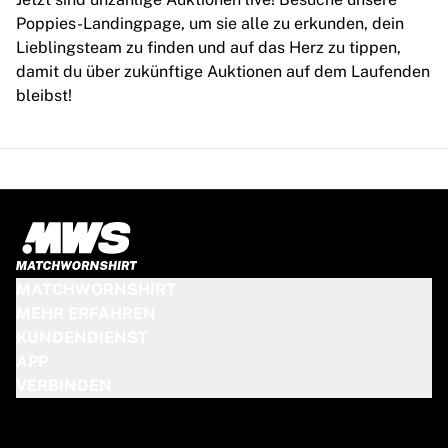
Chicago Bulls
Poppies-Landingpage, um sie alle zu erkunden, dein
Portland Trail Blazers
Lieblingsteam zu finden und auf das Herz zu tippen,
LA Clippers
damit du über zukünftige Auktionen auf dem Laufenden
View all NBA
bleibst!
Top European Teams
Beşiktaş Gain
Fenerbahçe Basketball
Slovenia
Virtus Bologna
Guerri Napoli
Other Sports
Cycling
MATCHWORNSHIRT
Team Visma | Lease a bike
MEHR ERFAHREN
Soudal Quick Step
KUNDENDIENST
Netcompany INEOS
APP
EF Education
VERBINDEN
Team Jayco AlUla
View all Cycling
Rugby