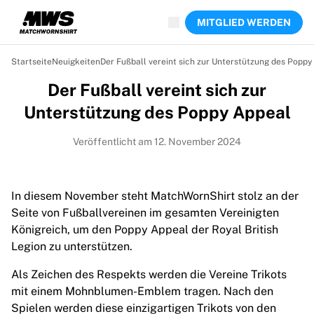
Jetzt live
MITGLIED WERDEN
Highlights
Weltmeisterschaftsauktionen
Legend-Kollektion
Startseite
Neuigkeiten
Der Fußball vereint sich zur Unterstützung des Poppy
Team Liquid | EWC 2026
Der Fußball vereint sich zur
Tour de France
Auktionen
Unterstützung des Poppy Appeal
Alle laufenden Auktionen
Enden bald
Veröffentlicht am 12. November 2024
Geheimtipps
Gerade eingestellt
Weltmeisterschaftsauktionen
In diesem November steht MatchWornShirt stolz an der
Produkte
Seite von Fußballvereinen im gesamten Vereinigten
Getragene Trikots
Königreich, um den Poppy Appeal der Royal British
Signierte Trikots
Legion zu unterstützen.
Torschützen
Als Zeichen des Respekts werden die Vereine Trikots
Debüttrikots
mit einem Mohnblumen-Emblem tragen. Nach den
Gerahmte Trikots
Spielen werden diese einzigartigen Trikots von den
Fußball