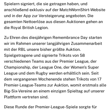
Spielern signiert, die sie getragen haben, und
Highlights
anschließend exklusiv auf der MatchWornShirt-Website
Weltmeisterschaftsauktionen
und in der App zur Versteigerung angeboten. Die
Legend-Kollektion
gesamten Nettoerlöse aus diesen Auktionen gehen an
MLS
die Royal British Legion.
Alle Fußball-Artikel anzeigen
Top-Teams
Zu Ehren des diesjährigen Remembrance Day starten
England
wir im Rahmen unserer langjährigen Zusammenarbeit
Norwegen
mit der RBL unsere bisher größte Auktion.
Vereinigte Staaten
Spielgetragene und signierte Trikots von 58
Paris Saint-G
verschiedenen Teams aus der Premier League, der
FC Bayern München
Championship, der League One, der Women's Super
View all Teams
League und dem Rugby werden erhältlich sein
.
Seit
Top Leagues
dem vergangenen Wochenende stehen Trikots von 17
World Championships 2026
Premier-League-Teams zur Auktion, womit erstmals alle
Premier League
Big-Six-Vereine an einem einzigen Spieltag auf unserer
La Liga
Plattform vertreten sind.
Serie A
Ligue 1
Diese Runde der Premier-League-Spiele sorgte für