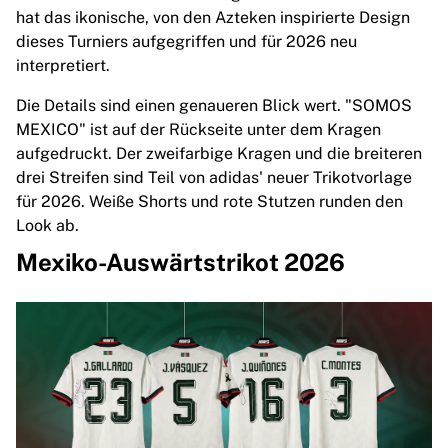
Chicago Bulls
hat das ikonische, von den Azteken inspirierte Design
Portland Trail Blazers
dieses Turniers aufgegriffen und für 2026 neu
LA Clippers
interpretiert.
View all NBA
Die Details sind einen genaueren Blick wert. "SOMOS
Top European Teams
MEXICO" ist auf der Rückseite unter dem Kragen
Beşiktaş Gain
aufgedruckt. Der zweifarbige Kragen und die breiteren
Fenerbahçe Basketball
drei Streifen sind Teil von adidas' neuer Trikotvorlage
Slovenia
für 2026. Weiße Shorts und rote Stutzen runden den
Virtus Bologna
Look ab.
Guerri Napoli
Other Sports
Mexiko-Auswärtstrikot 2026
Cycling
Team Visma | Lease a bike
Soudal Quick Step
Netcompany INEOS
EF Education
Team Jayco AlUla
View all Cycling
Rugby