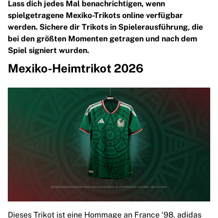
MLS
Lass dich jedes Mal benachrichtigen, wenn
Top Women's Teams
spielgetragene Mexiko-Trikots online verfügbar
US Women's Soccer
werden. Sichere dir Trikots in Spielerausführung, die
Canada Women's Soccer
bei den größten Momenten getragen und nach dem
NWSL
Spiel signiert wurden.
OL Lyonnes
Mexiko-Heimtrikot 2026
Paris Saint-Germain Feminines
Arsenal WFC
Browse by country
Basketball
Highlights
Charlotte Hornets
Chicago Bulls
LA Clippers
Portland Trail Blazers
Virtus Bologna
View all Basketball
Top NBA Teams
Charlotte Hornets
Dieses Trikot ist eine Hommage an France '98. adidas