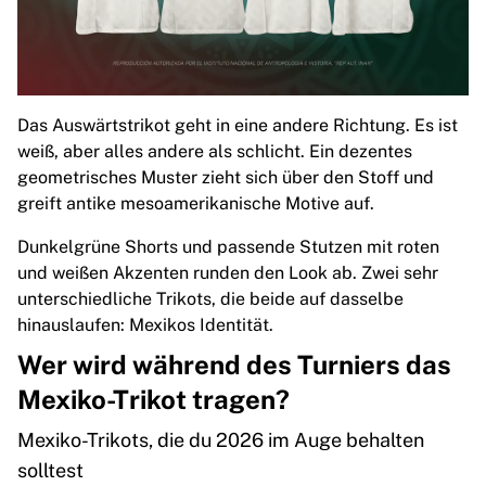
France Rugby
Gloucester Rugby
Bath Rugby
ASM Clermont Auvergne
Harlequins
Das Auswärtstrikot geht in eine andere Richtung. Es ist
View all Rugby
weiß, aber alles andere als schlicht. Ein dezentes
Cricket
geometrisches Muster zieht sich über den Stoff und
England Cricket
greift antike mesoamerikanische Motive auf.
Delhi Capitals
Dunkelgrüne Shorts und passende Stutzen mit roten
West Indies
und weißen Akzenten runden den Look ab. Zwei sehr
Cricket Ireland
unterschiedliche Trikots, die beide auf dasselbe
View all Cricket
hinauslaufen: Mexikos Identität.
Ice Hockey
Aalborg Pirates
Wer wird während des Turniers das
Tre Kronor
Mexiko-Trikot tragen?
NHL Alumni
View all Ice Hockey
Mexiko-Trikots, die du 2026 im Auge behalten
Other
solltest