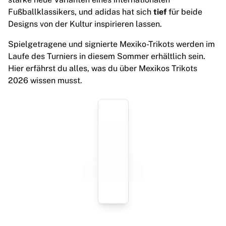
Highlights
Fußballklassikers, und adidas hat sich
tief
für beide
Weltmeisterschaftsauktionen
Designs von der Kultur inspirieren lassen.
Legend-Kollektion
Spielgetragene und signierte Mexiko-Trikots werden im
MLS
Laufe des Turniers in diesem Sommer erhältlich sein.
Alle Fußball-Artikel anzeigen
Hier erfährst du alles, was du über Mexikos Trikots
Top-Teams
2026 wissen musst.
England
Norwegen
Vereinigte Staaten
Paris Saint-G
FC Bayern München
View all Teams
Top Leagues
World Championships 2026
Premier League
La Liga
Serie A
Ligue 1