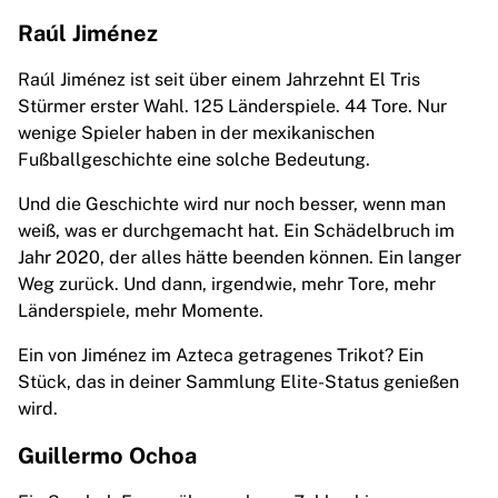
Glory Kickboxing
Team Liquid
Raúl Jiménez
So funktioniert es
Raúl Jiménez ist seit über einem Jahrzehnt El Tris
Trikot einrahmen
Stürmer erster Wahl. 125 Länderspiele. 44 Tore. Nur
Trikot-Authentifizierung
wenige Spieler haben in der mexikanischen
Meine Sammlung
Fußballgeschichte eine solche Bedeutung.
Und die Geschichte wird nur noch besser, wenn man
weiß, was er durchgemacht hat. Ein Schädelbruch im
Jahr 2020, der alles hätte beenden können. Ein langer
Weg zurück. Und dann, irgendwie, mehr Tore, mehr
Länderspiele, mehr Momente.
Ein von Jiménez im Azteca getragenes Trikot? Ein
Stück, das in deiner Sammlung Elite-Status genießen
wird.
Guillermo Ochoa