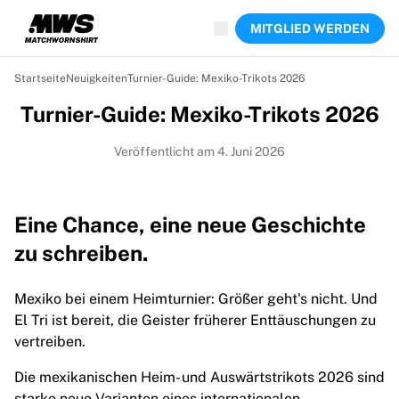
Jetzt live
MITGLIED WERDEN
Highlights
Weltmeisterschaftsauktionen
Legend-Kollektion
Startseite
Neuigkeiten
Turnier-Guide: Mexiko-Trikots 2026
Team Liquid | EWC 2026
Turnier-Guide: Mexiko-Trikots 2026
Tour de France
Auktionen
Veröffentlicht am 4. Juni 2026
Alle laufenden Auktionen
Enden bald
Geheimtipps
Eine Chance, eine neue Geschichte
Gerade eingestellt
Weltmeisterschaftsauktionen
zu schreiben.
Produkte
Getragene Trikots
Mexiko bei einem Heimturnier: Größer geht's nicht. Und
Signierte Trikots
El Tri ist bereit, die Geister früherer Enttäuschungen zu
Torschützen
vertreiben.
Debüttrikots
Gerahmte Trikots
Die mexikanischen Heim- und Auswärtstrikots 2026 sind
Fußball
starke neue Varianten eines internationalen