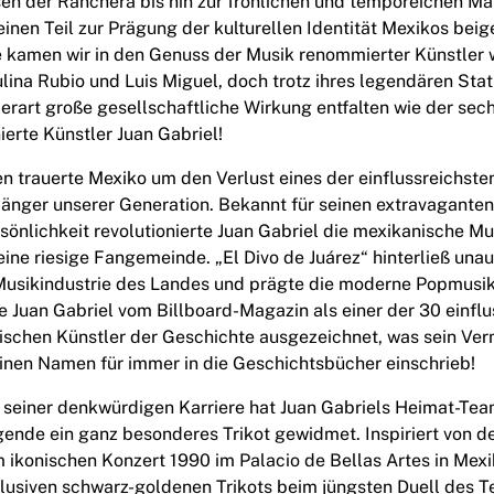
n der Ranchera bis hin zur fröhlichen und temporeichen Ma
seinen Teil zur Prägung der kulturellen Identität Mexikos bei
e kamen wir in den Genuss der Musik renommierter Künstler 
lina Rubio und Luis Miguel, doch trotz ihres legendären Sta
erart große gesellschaftliche Wirkung entfalten wie der sec
rte Künstler Juan Gabriel!
en trauerte Mexiko um den Verlust eines der einflussreichste
Sänger unserer Generation. Bekannt für seinen extravaganten 
sönlichkeit revolutionierte Juan Gabriel die mexikanische Mu
ine riesige Fangemeinde. „El Divo de Juárez“ hinterließ una
ermain},{</div
Musikindustrie des Landes und prägte die moderne Popmusi
e Juan Gabriel vom Billboard-Magazin als einer der 30 einflu
ischen Künstler der Geschichte ausgezeichnet, was sein Ve
einen Namen für immer in die Geschichtsbücher einschrieb!
seiner denkwürdigen Karriere hat Juan Gabriels Heimat-Tea
gende ein ganz besonderes Trikot gewidmet. Inspiriert von 
m ikonischen Konzert 1990 im Palacio de Bellas Artes in Mexi
lusiven schwarz-goldenen Trikots beim jüngsten Duell des 