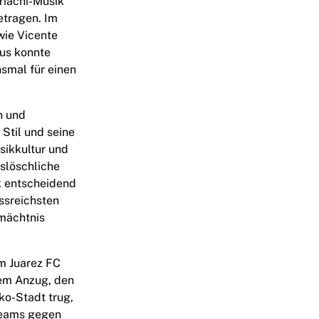
riachi-Musik
getragen. Im
wie Vicente
tus konnte
hsmal für einen
n und
Stil und seine
sikkultur und
uslöschliche
> </div> </div
k entscheidend
ssreichsten
rmächtnis
m Juarez FC
dem Anzug, den
ko-Stadt trug,
Teams gegen