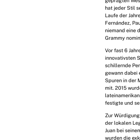
geprägten Wese
Highlights
hat jeder Stil 
Weltmeisterschaftsauktionen
Laufe der Jahr
Legend-Kollektion
Fernández, Pau
MLS
niemand eine d
Alle Fußball-Artikel anzeigen
Grammy nominie
Top-Teams
Vor fast 6 Jahr
England
innovativsten 
Norwegen
schillernde Per
Vereinigte Staaten
gewann dabei e
Paris Saint-G
Spuren in der 
FC Bayern München
mit. 2015 wurd
View all Teams
lateinamerikan
Top Leagues
festigte und s
World Championships 2026
Premier League
Zur Würdigung 
La Liga
der lokalen Le
Serie A
Juan bei seine
Ligue 1
wurden die exk