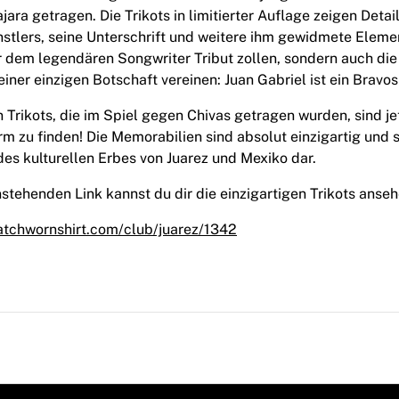
ara getragen. Die Trikots in limitierter Auflage zeigen Detai
nstlers, seine Unterschrift und weitere ihm gewidmete Elemen
ur dem legendären Songwriter Tribut zollen, sondern auch di
einer einzigen Botschaft vereinen: Juan Gabriel ist ein Bravos
Trikots, die im Spiel gegen Chivas getragen wurden, sind jet
rm zu finden! Die Memorabilien sind absolut einzigartig und s
des kulturellen Erbes von Juarez und Mexiko dar.
stehenden Link kannst du dir die einzigartigen Trikots anseh
atchwornshirt.com/club/juarez/1342