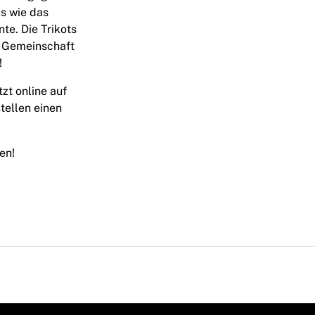
ls wie das
te. Die Trikots
e Gemeinschaft
!
zt online auf
tellen einen
en!