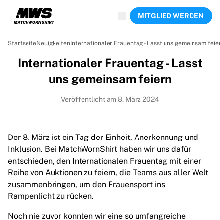
Jetzt live
MITGLIED WERDEN
Highlights
Weltmeisterschaftsauktionen
Legend-Kollektion
Startseite
Neuigkeiten
Internationaler Frauentag - Lasst uns gemeinsam feie
Team Liquid | EWC 2026
Internationaler Frauentag - Lasst
Tour de France
Auktionen
uns gemeinsam feiern
Alle laufenden Auktionen
Enden bald
Veröffentlicht am 8. März 2024
Geheimtipps
Gerade eingestellt
Weltmeisterschaftsauktionen
Der 8. März ist ein Tag der Einheit, Anerkennung und
Produkte
Inklusion. Bei MatchWornShirt haben wir uns dafür
Getragene Trikots
entschieden, den Internationalen Frauentag mit einer
Signierte Trikots
Reihe von Auktionen zu feiern, die Teams aus aller Welt
Torschützen
zusammenbringen, um den Frauensport ins
Debüttrikots
Rampenlicht zu rücken.
Gerahmte Trikots
Noch nie zuvor konnten wir eine so umfangreiche
Fußball