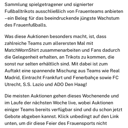
Sammlung spielgetragener und signierter
Highlights
Fußballtrikots ausschließlich von Frauenteams anbieten
Weltmeisterschaftsauktionen
– ein Beleg für das beeindruckende jüngste Wachstum
Legend-Kollektion
des Frauenfußballs.
MLS
Alle Fußball-Artikel anzeigen
Was diese Auktionen besonders macht, ist, dass
Top-Teams
zahlreiche Teams zum allerersten Mal mit
England
MatchWornShirt zusammenarbeiten und Fans dadurch
Norwegen
die Gelegenheit erhalten, an Trikots zu kommen, die
Vereinigte Staaten
sonst nur selten erhältlich sind. Mit dabei ist zum
Paris Saint-G
Auftakt eine spannende Mischung aus Teams wie Real
FC Bayern München
Madrid, Eintracht Frankfurt und Fenerbahçe sowie FC
View all Teams
Utrecht, S.S. Lazio und ADO Den Haag!
Top Leagues
World Championships 2026
Die meisten Auktionen gehen dieses Wochenende und
Premier League
im Laufe der nächsten Woche live, wobei Auktionen
La Liga
einiger Teams bereits verfügbar sind und du schon jetzt
Serie A
Gebote abgeben kannst. Klick unbedingt auf den Link
Ligue 1
unten, um dir diese Feier des Frauensports nicht