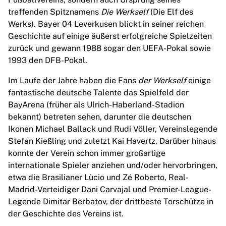
Highlights
treffenden Spitznamens
Die Werkself
(Die Elf des
Weltmeisterschaftsauktionen
Werks). Bayer 04 Leverkusen blickt in seiner reichen
Legend-Kollektion
Geschichte auf einige äußerst erfolgreiche Spielzeiten
MLS
zurück und gewann 1988 sogar den UEFA-Pokal sowie
Alle Fußball-Artikel anzeigen
1993 den DFB-Pokal.
Top-Teams
Im Laufe der Jahre haben die Fans
der Werkself
einige
England
fantastische deutsche Talente das Spielfeld der
Norwegen
BayArena (früher als Ulrich-Haberland-Stadion
Vereinigte Staaten
bekannt) betreten sehen, darunter die deutschen
Paris Saint-G
Ikonen Michael Ballack und Rudi Völler, Vereinslegende
FC Bayern München
Stefan Kießling und zuletzt Kai Havertz. Darüber hinaus
View all Teams
konnte der Verein schon immer großartige
Top Leagues
internationale Spieler anziehen und/oder hervorbringen,
World Championships 2026
etwa die Brasilianer Lùcio und Zé Roberto, Real-
Premier League
Madrid-Verteidiger Dani Carvajal und Premier-League-
La Liga
Legende Dimitar Berbatov, der drittbeste Torschütze in
Serie A
der Geschichte des Vereins ist.
Ligue 1