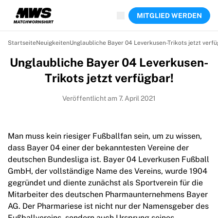
Jetzt live
MITGLIED WERDEN
Highlights
Weltmeisterschaftsauktionen
Legend-Kollektion
Startseite
Neuigkeiten
Unglaubliche Bayer 04 Leverkusen-Trikots jetzt verfü
Team Liquid | EWC 2026
Unglaubliche Bayer 04 Leverkusen-
Tour de France
Auktionen
Trikots jetzt verfügbar!
Alle laufenden Auktionen
Enden bald
Veröffentlicht am 7. April 2021
Geheimtipps
Gerade eingestellt
Weltmeisterschaftsauktionen
Man muss kein riesiger Fußballfan sein, um zu wissen,
Produkte
dass Bayer 04 einer der bekanntesten Vereine der
Getragene Trikots
deutschen Bundesliga ist. Bayer 04 Leverkusen Fußball
Signierte Trikots
GmbH, der vollständige Name des Vereins, wurde 1904
Torschützen
gegründet und diente zunächst als Sportverein für die
Debüttrikots
Mitarbeiter des deutschen Pharmaunternehmens Bayer
Gerahmte Trikots
AG. Der Pharmariese ist nicht nur der Namensgeber des
Fußball
Fußballvereins, sondern auch Ursprung seines