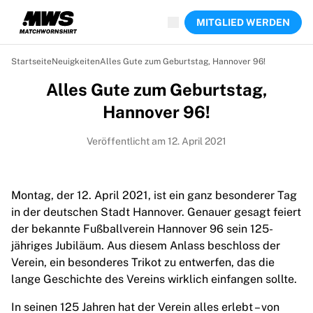
Jetzt live
MITGLIED WERDEN
Highlights
Weltmeisterschaftsauktionen
Legend-Kollektion
Startseite
Neuigkeiten
Alles Gute zum Geburtstag, Hannover 96!
Team Liquid | EWC 2026
Alles Gute zum Geburtstag,
Tour de France
Auktionen
Hannover 96!
Alle laufenden Auktionen
Enden bald
Veröffentlicht am 12. April 2021
Geheimtipps
Gerade eingestellt
Weltmeisterschaftsauktionen
Montag, der 12. April 2021, ist ein ganz besonderer Tag
Produkte
in der deutschen Stadt Hannover. Genauer gesagt feiert
Getragene Trikots
der bekannte Fußballverein Hannover 96 sein 125-
Signierte Trikots
jähriges Jubiläum. Aus diesem Anlass beschloss der
Torschützen
Verein, ein besonderes Trikot zu entwerfen, das die
Debüttrikots
lange Geschichte des Vereins wirklich einfangen sollte.
Gerahmte Trikots
In seinen 125 Jahren hat der Verein alles erlebt – von
Fußball