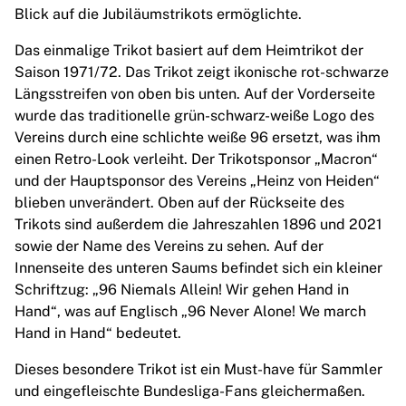
MLS
Blick auf die Jubiläumstrikots ermöglichte.
Top Women's Teams
US Women's Soccer
Das einmalige Trikot basiert auf dem Heimtrikot der
Canada Women's Soccer
Saison 1971/72. Das Trikot zeigt ikonische rot-schwarze
NWSL
Längsstreifen von oben bis unten. Auf der Vorderseite
OL Lyonnes
wurde das traditionelle grün-schwarz-weiße Logo des
Paris Saint-Germain Feminines
Vereins durch eine schlichte weiße 96 ersetzt, was ihm
Arsenal WFC
einen Retro-Look verleiht. Der Trikotsponsor „Macron“
Browse by country
und der Hauptsponsor des Vereins „Heinz von Heiden“
Basketball
blieben unverändert. Oben auf der Rückseite des
Highlights
Trikots sind außerdem die Jahreszahlen 1896 und 2021
Charlotte Hornets
sowie der Name des Vereins zu sehen. Auf der
Chicago Bulls
Innenseite des unteren Saums befindet sich ein kleiner
LA Clippers
Schriftzug: „96 Niemals Allein! Wir gehen Hand in
Portland Trail Blazers
Hand“, was auf Englisch „96 Never Alone! We march
Virtus Bologna
Hand in Hand“ bedeutet.
View all Basketball
Dieses besondere Trikot ist ein Must-have für Sammler
Top NBA Teams
und eingefleischte Bundesliga-Fans gleichermaßen.
Charlotte Hornets