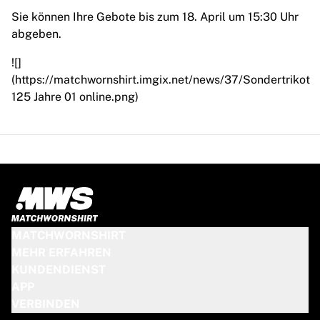
Chicago Bulls
Sie können Ihre Gebote bis zum 18. April um 15:30 Uhr
Portland Trail Blazers
abgeben.
LA Clippers
View all NBA
![]
Top European Teams
(https://matchwornshirt.imgix.net/news/37/Sondertrikot
Beşiktaş Gain
125 Jahre 01 online.png)
Fenerbahçe Basketball
Slovenia
Virtus Bologna
Guerri Napoli
Other Sports
Cycling
Team Visma | Lease a bike
Soudal Quick Step
MATCHWORNSHIRT
Netcompany INEOS
MEHR ERFAHREN
EF Education
KUNDENDIENST
Team Jayco AlUla
APP
View all Cycling
VERBINDEN
Rugby