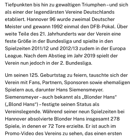
Tiefpunkten bis hin zu gewaltigen Triumphen – und sich
Highlights
als einer der legendärsten Vereine Deutschlands
Weltmeisterschaftsauktionen
etabliert. Hannover 96 wurde zweimal Deutscher
Legend-Kollektion
Meister und gewann 1992 einmal den DFB-Pokal. Über
MLS
weite Teile des 21. Jahrhunderts war der Verein eine
Alle Fußball-Artikel anzeigen
feste Größe in der Bundesliga und spielte in den
Top-Teams
Spielzeiten 2011/12 und 2012/13 zudem in der Europa
England
League. Nach dem Abstieg im Jahr 2019 spielt der
Norwegen
Verein nun jedoch in der 2. Bundesliga.
Vereinigte Staaten
Paris Saint-G
Um seinen 125. Geburtstag zu feiern, tauschte sich der
FC Bayern München
Verein mit Fans, Partnern, Sponsoren sowie ehemaligen
View all Teams
Spielern aus, darunter Hans Siemensmeyer.
Top Leagues
Siemensmeyer – auch bekannt als „Blonder Hans“
World Championships 2026
(„Blond Hans“) – festigte seinen Status als
Premier League
Vereinslegende. Während seiner neun Spielzeiten bei
La Liga
Hannover absolvierte Blonder Hans insgesamt 278
Serie A
Spiele, in denen er 72 Tore erzielte. Er ist auch im
Ligue 1
Promo-Video des Vereins zu sehen, das einen ersten