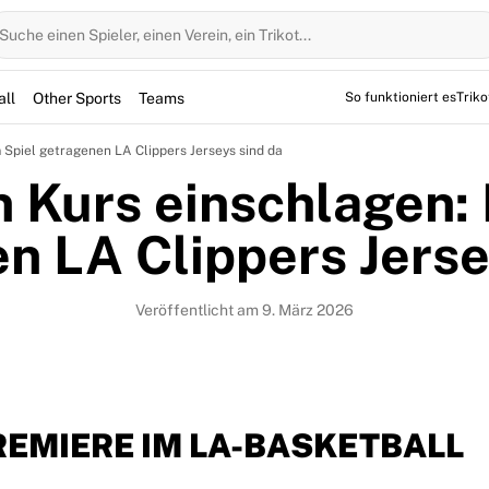
Suche einen Spieler, einen Verein, ein Trikot...
all
Other Sports
Teams
So funktioniert es
Trik
 Spiel getragenen LA Clippers Jerseys sind da
 Kurs einschlagen: 
n LA Clippers Jerse
Veröffentlicht am 9. März 2026
REMIERE IM LA-BASKETBALL