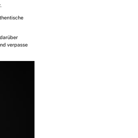
.
uthentische
 darüber
und verpasse
> </div> </div