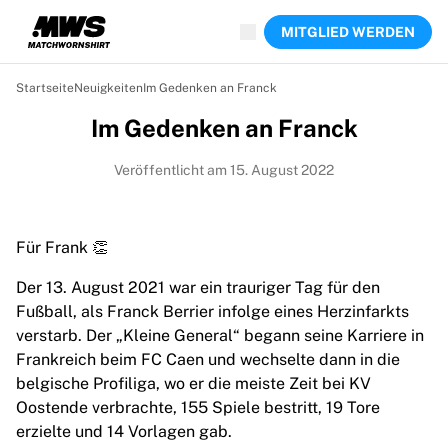
Jetzt live
MITGLIED WERDEN
Highlights
Weltmeisterschaftsauktionen
Legend-Kollektion
Startseite
Neuigkeiten
Im Gedenken an Franck
Team Liquid | EWC 2026
Im Gedenken an Franck
Tour de France
Auktionen
Veröffentlicht am 15. August 2022
Alle laufenden Auktionen
Enden bald
Geheimtipps
Für Frank 👏
Gerade eingestellt
Weltmeisterschaftsauktionen
Der 13. August 2021 war ein trauriger Tag für den
Produkte
Fußball, als Franck Berrier infolge eines Herzinfarkts
Getragene Trikots
verstarb. Der „Kleine General“ begann seine Karriere in
Signierte Trikots
Frankreich beim FC Caen und wechselte dann in die
Torschützen
belgische Profiliga, wo er die meiste Zeit bei KV
Debüttrikots
Oostende verbrachte, 155 Spiele bestritt, 19 Tore
Gerahmte Trikots
erzielte und 14 Vorlagen gab.
Fußball