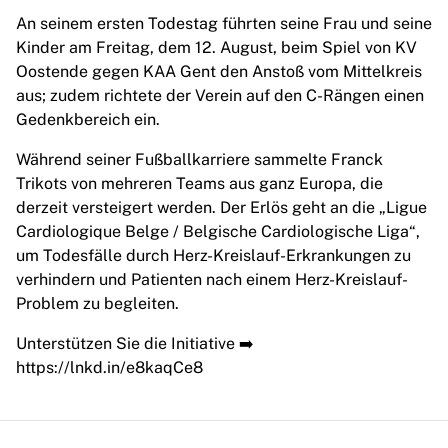
Highlights
An seinem ersten Todestag führten seine Frau und seine
Weltmeisterschaftsauktionen
Kinder am Freitag, dem 12. August, beim Spiel von KV
Legend-Kollektion
Oostende gegen KAA Gent den Anstoß vom Mittelkreis
MLS
aus; zudem richtete der Verein auf den C-Rängen einen
Alle Fußball-Artikel anzeigen
Gedenkbereich ein.
Top-Teams
Während seiner Fußballkarriere sammelte Franck
England
Trikots von mehreren Teams aus ganz Europa, die
Norwegen
derzeit versteigert werden. Der Erlös geht an die „Ligue
Vereinigte Staaten
Cardiologique Belge / Belgische Cardiologische Liga“,
Paris Saint-G
um Todesfälle durch Herz-Kreislauf-Erkrankungen zu
FC Bayern München
verhindern und Patienten nach einem Herz-Kreislauf-
View all Teams
Problem zu begleiten.
Top Leagues
World Championships 2026
Unterstützen Sie die Initiative ➡️
Premier League
https://lnkd.in/e8kaqCe8
La Liga
Serie A
Ligue 1