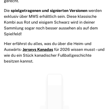
gerecht.
Highlights
Weltmeisterschaftsauktionen
Die
spielgetragenen und signierten Versionen
werden
Legend-Kollektion
exklusiv über MWS erhältlich sein. Diese klassische
MLS
Kombi aus Rot und eisigem Schwarz wird in deiner
Alle Fußball-Artikel anzeigen
Sammlung sogar noch besser aussehen als auf dem
Top-Teams
Spielfeld!
England
Hier erfährst du alles, was du über die Heim- und
Norwegen
Auswärts-
Jerseys Kanadas
für 2026 wissen musst – und
Vereinigte Staaten
wie du ein Stück kanadischer Fußballgeschichte
Paris Saint-G
besitzen kannst.
FC Bayern München
View all Teams
Top Leagues
World Championships 2026
Premier League
La Liga
Serie A
Ligue 1