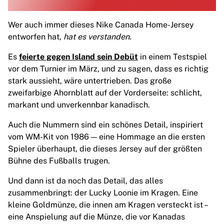
Chicago Bulls
Portland Trail Blazers
Wer auch immer dieses Nike Canada Home-Jersey
LA Clippers
entworfen hat,
hat es verstanden.
View all NBA
Top European Teams
Es
feierte gegen Island sein Debüt
in einem Testspiel
Beşiktaş Gain
vor dem Turnier im März, und zu sagen, dass es richtig
Fenerbahçe Basketball
stark aussieht, wäre untertrieben. Das große
Slovenia
zweifarbige Ahornblatt auf der Vorderseite: schlicht,
Virtus Bologna
markant und unverkennbar kanadisch.
Guerri Napoli
Auch die Nummern sind ein schönes Detail, inspiriert
Other Sports
vom WM-Kit von 1986 — eine Hommage an die ersten
Cycling
Spieler überhaupt, die dieses Jersey auf der größten
Team Visma | Lease a bike
Bühne des Fußballs trugen.
Soudal Quick Step
Netcompany INEOS
Und dann ist da noch das Detail, das alles
EF Education
zusammenbringt: der Lucky Loonie im Kragen. Eine
Team Jayco AlUla
kleine Goldmünze, die innen am Kragen versteckt ist –
View all Cycling
eine Anspielung auf die Münze, die vor Kanadas
Rugby