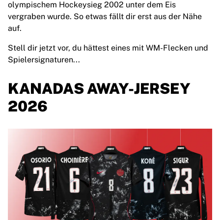
olympischem Hockeysieg 2002 unter dem Eis
France Rugby
vergraben wurde. So etwas fällt dir erst aus der Nähe
Gloucester Rugby
auf.
Bath Rugby
ASM Clermont Auvergne
Stell dir jetzt vor, du hättest eines mit WM-Flecken und
Harlequins
Spielersignaturen...
View all Rugby
Cricket
KANADAS AWAY-JERSEY
England Cricket
2026
Delhi Capitals
West Indies
Cricket Ireland
View all Cricket
Ice Hockey
Aalborg Pirates
Tre Kronor
NHL Alumni
View all Ice Hockey
Other