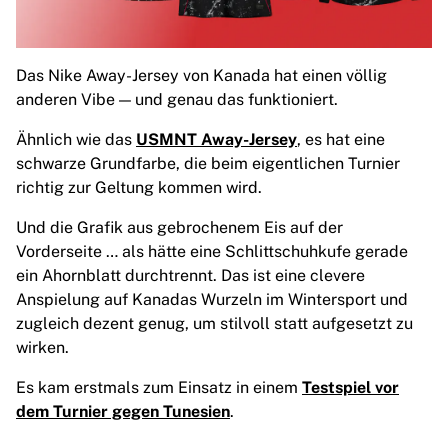
Glory Kickboxing
Team Liquid
So funktioniert es
Trikot einrahmen
Das Nike Away-Jersey von Kanada hat einen völlig
Trikot-Authentifizierung
anderen Vibe — und genau das funktioniert.
Meine Sammlung
Ähnlich wie das
USMNT Away-Jersey
, es hat eine
schwarze Grundfarbe, die beim eigentlichen Turnier
richtig zur Geltung kommen wird.
Und die Grafik aus gebrochenem Eis auf der
Vorderseite … als hätte eine Schlittschuhkufe gerade
ein Ahornblatt durchtrennt. Das ist eine clevere
Anspielung auf Kanadas Wurzeln im Wintersport und
zugleich dezent genug, um stilvoll statt aufgesetzt zu
wirken.
Es kam erstmals zum Einsatz in einem
Testspiel vor
dem Turnier gegen Tunesien
.