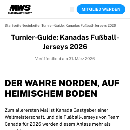
Jetzt live
MITGLIED WERDEN
Highlights
Weltmeisterschaftsauktionen
Legend-Kollektion
Startseite
Neuigkeiten
Turnier-Guide: Kanadas Fußball-Jerseys 2026
Team Liquid | EWC 2026
Turnier-Guide: Kanadas Fußball-
Tour de France
Auktionen
Jerseys 2026
Alle laufenden Auktionen
Enden bald
Veröffentlicht am 31. März 2026
Geheimtipps
Gerade eingestellt
Weltmeisterschaftsauktionen
DER WAHRE NORDEN, AUF
Produkte
HEIMISCHEM BODEN
Getragene Trikots
Signierte Trikots
Torschützen
Zum allerersten Mal ist Kanada Gastgeber einer
Debüttrikots
Weltmeisterschaft, und die Fußball-Jerseys von Team
Gerahmte Trikots
Canada für 2026 werden diesem Anlass mehr als
Fußball