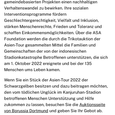
gemeindebasierten Projekten einen nachhaltigen
Chicago Bulls
Verhaltenswandel zu bewirken. Ihre sozialen
Portland Trail Blazers
Interventionsprogramme fördern
LA Clippers
Geschlechtergerechtigkeit, Vielfalt und Inklusion,
View all NBA
stärken Menschenrechte, Frieden und Toleranz und
Top European Teams
schaffen Einkommensmöglichkeiten. Über die ASA
Beşiktaş Gain
Foundation werden die durch die Trikotauktion der
Fenerbahçe Basketball
Asien-Tour gesammelten Mittel die Familien und
Slovenia
Gemeinschaften der von der indonesischen
Virtus Bologna
Stadionkatastrophe Betroffenen unterstützen, die sich
Guerri Napoli
am 1. Oktober 2022 ereignete und bei der 135
Other Sports
Menschen ums Leben kamen.
Cycling
Team Visma | Lease a bike
Wenn Sie ein Stück der Asien-Tour 2022 der
Soudal Quick Step
Schwarzgelben besitzen und dazu beitragen möchten,
Netcompany INEOS
den vom tödlichen Unglück im Kanjuruhan-Stadion
EF Education
betroffenen Menschen Unterstützung und Hilfe
Team Jayco AlUla
zukommen zu lassen, besuchen Sie die
Auktionsseite
View all Cycling
von Borussia Dortmund
und geben Sie Ihr Gebot ab.
Rugby