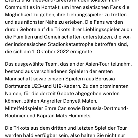
Highlights
Communities in Kontakt, um ihren asiatischen Fans die
Weltmeisterschaftsauktionen
Möglichkeit zu geben, ihre Lieblingsspieler zu treffen
Legend-Kollektion
und aus nächster Nähe zu erleben. Die Fans werden
MLS
durch Gebote auf die Trikots ihrer Lieblingsspieler auch
Alle Fußball-Artikel anzeigen
die Familien und Gemeinschaften unterstützen, die von
Top-Teams
der indonesischen Stadionkatastrophe betroffen sind,
England
die sich am 1. Oktober 2022 ereignete.
Norwegen
Das ausgewählte Team, das an der Asien-Tour teilnahm,
Vereinigte Staaten
bestand aus verschiedenen Spielern der ersten
Paris Saint-G
Mannschaft sowie einigen Spielern aus Borussia
FC Bayern München
Dortmunds U23- und U19-Kadern. Zu den prominenten
View all Teams
Namen, für die derzeit Gebote abgegeben werden
Top Leagues
können, zählen Angreifer Donyell Malen,
World Championships 2026
Mittelfeldspieler Emre Can sowie Borussia-Dortmund-
Premier League
Routinier und Kapitän Mats Hummels.
La Liga
Serie A
Die Trikots aus dem dritten und letzten Spiel der Tour
Ligue 1
werden bald verfügbar sein, also halten Sie nicht nur