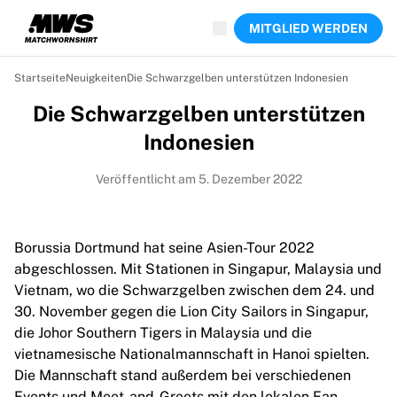
Jetzt live
MITGLIED WERDEN
Highlights
Weltmeisterschaftsauktionen
Legend-Kollektion
Startseite
Neuigkeiten
Die Schwarzgelben unterstützen Indonesien
Team Liquid | EWC 2026
Die Schwarzgelben unterstützen
Tour de France
Auktionen
Indonesien
Alle laufenden Auktionen
Enden bald
Veröffentlicht am 5. Dezember 2022
Geheimtipps
Gerade eingestellt
Weltmeisterschaftsauktionen
Borussia Dortmund hat seine Asien-Tour 2022
Produkte
abgeschlossen. Mit Stationen in Singapur, Malaysia und
Getragene Trikots
Vietnam, wo die Schwarzgelben zwischen dem 24. und
Signierte Trikots
30. November gegen die Lion City Sailors in Singapur,
Torschützen
die Johor Southern Tigers in Malaysia und die
Debüttrikots
vietnamesische Nationalmannschaft in Hanoi spielten.
Gerahmte Trikots
Die Mannschaft stand außerdem bei verschiedenen
Fußball
Events und Meet-and-Greets mit den lokalen Fan-