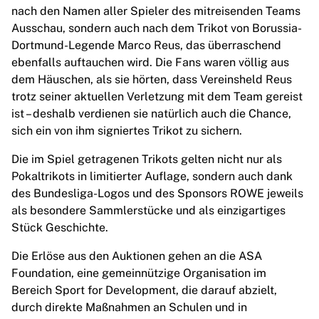
MLS
nach den Namen aller Spieler des mitreisenden Teams
Top Women's Teams
Ausschau, sondern auch nach dem Trikot von Borussia-
US Women's Soccer
Dortmund-Legende Marco Reus, das überraschend
Canada Women's Soccer
ebenfalls auftauchen wird. Die Fans waren völlig aus
NWSL
dem Häuschen, als sie hörten, dass Vereinsheld Reus
OL Lyonnes
trotz seiner aktuellen Verletzung mit dem Team gereist
Paris Saint-Germain Feminines
ist – deshalb verdienen sie natürlich auch die Chance,
Arsenal WFC
sich ein von ihm signiertes Trikot zu sichern.
Browse by country
Basketball
Die im Spiel getragenen Trikots gelten nicht nur als
Highlights
Pokaltrikots in limitierter Auflage, sondern auch dank
Charlotte Hornets
des Bundesliga-Logos und des Sponsors ROWE jeweils
Chicago Bulls
als besondere Sammlerstücke und als einzigartiges
LA Clippers
Stück Geschichte.
Portland Trail Blazers
Die Erlöse aus den Auktionen gehen an die ASA
Virtus Bologna
Foundation, eine gemeinnützige Organisation im
View all Basketball
Bereich Sport for Development, die darauf abzielt,
Top NBA Teams
durch direkte Maßnahmen an Schulen und in
Charlotte Hornets