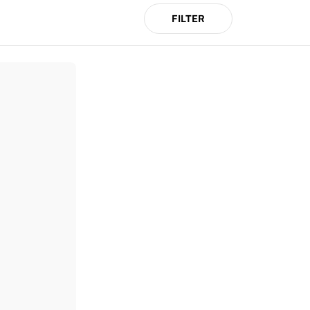
FILTER
> </div> </div