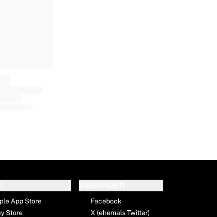
P
VERBINDEN
ple App Store
Facebook
ay Store
X (ehemals Twitter)