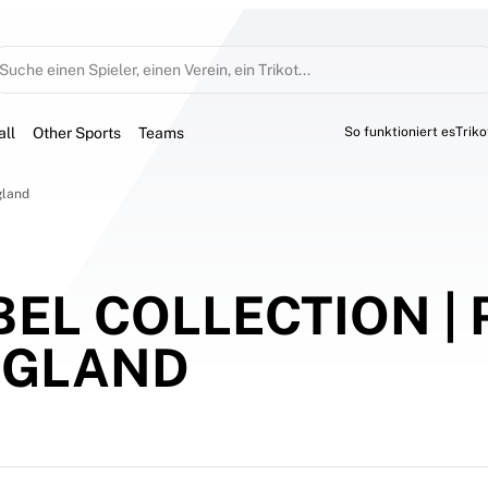
Suche einen Spieler, einen Verein, ein Trikot...
all
Other Sports
Teams
So funktioniert es
Trik
gland
BEL COLLECTION |
NGLAND