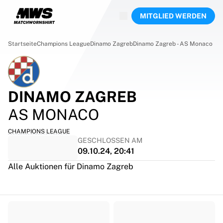
Jetzt live
MITGLIED WERDEN
Highlights
Weltmeisterschaftsauktionen
Legend-Kollektion
Startseite
Champions League
Dinamo Zagreb
Dinamo Zagreb - AS Monaco
Team Liquid | EWC 2026
Tour de France
Auktionen
Alle laufenden Auktionen
DINAMO ZAGREB
Enden bald
AS MONACO
Geheimtipps
Gerade eingestellt
CHAMPIONS LEAGUE
Weltmeisterschaftsauktionen
GESCHLOSSEN AM
Produkte
09.10.24, 20:41
Getragene Trikots
Alle Auktionen für Dinamo Zagreb
Signierte Trikots
Torschützen
Debüttrikots
Gerahmte Trikots
Fußball