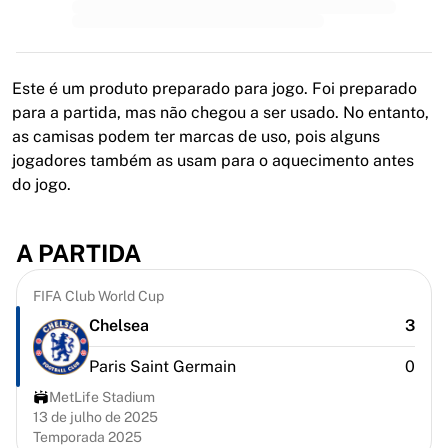
MLS
Principais equipes femininas
Futebol feminino dos EUA
Futebol feminino do Canadá
Este é um produto preparado para jogo. Foi preparado
NWSL
para a partida, mas não chegou a ser usado. No entanto,
OL Lyonnes
as camisas podem ter marcas de uso, pois alguns
Paris Saint-Germain Féminines
jogadores também as usam para o aquecimento antes
Arsenal WFC
do jogo.
Navegar por país
Basquete
Destaques
A PARTIDA
Charlotte Hornets
Chicago Bulls
FIFA Club World Cup
LA Clippers
Chelsea
3
Portland Trail Blazers
Virtus Bologna
Paris Saint Germain
0
Ver tudo sobre basquete
MetLife Stadium
Principais equipes da NBA
13 de julho de 2025
Charlotte Hornets
Temporada 2025