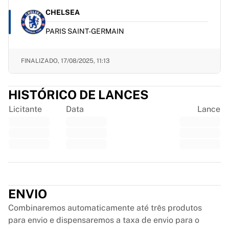
France Rugby
CHELSEA
Gloucester Rugby
PARIS SAINT-GERMAIN
Bath Rugby
ASM Clermont Auvergne
Harlequins
FINALIZADO,
17/08/2025, 11:13
Ver tudo de rúgbi
Críquete
HISTÓRICO DE LANCES
England Cricket
Delhi Capitals
Licitante
Data
Lance
West Indies
Cricket Ireland
Ver tudo de críquete
Hóquei no gelo
Trustpilot
Aalborg Pirates
Tre Kronor
ENVIO
NHL Alumni
Ver tudo de hóquei no gelo
Combinaremos automaticamente até três produtos
Outro
para envio e dispensaremos a taxa de envio para o