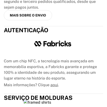
Glory Kickboxing
segundo e terceiro pedidos qualificados, desde que
Team Liquid
sejam pagos juntos.
Como funciona
MAIS SOBRE O ENVIO
Emoldure sua camisa
Autenticação da camisa
AUTENTICAÇÃO
Minha coleção
Com um chip NFC, a tecnologia mais avançada em
memorabília esportiva, a Fabricks garante e protege
100% a identidade de seu produto, assegurando um
lugar eterno na história do esporte.
Mais informações? Clique
aqui
.
SERVIÇO DE MOLDURAS