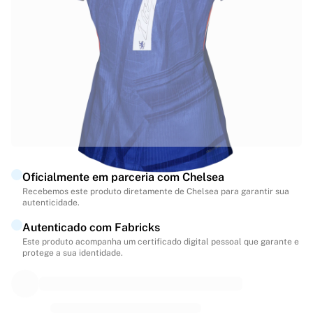
Destaques
Leilões do Campeonato Mundial
Coleção de Lendas
MLS
Ver tudo sobre futebol
Principais times
Inglaterra
Noruega
Estados Unidos
Paris Saint-Germain
Oficialmente em parceria com Chelsea
FC Bayern München
Recebemos este produto diretamente de Chelsea para garantir sua
Ver todas as equipes
autenticidade.
Principais ligas
Autenticado com Fabricks
Campeonatos Mundiais 2026
Este produto acompanha um certificado digital pessoal que garante e
Premier League
protege a sua identidade.
La Liga
Serie A
Ligue 1