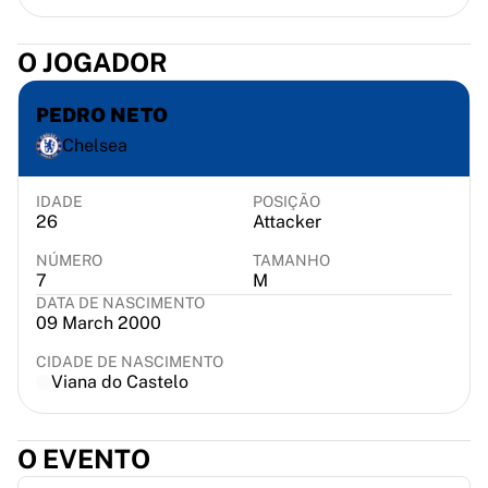
Chicago Bulls
Portland Trail Blazers
O JOGADOR
LA Clippers
Ver tudo da NBA
PEDRO NETO
Principais equipes europeias
Beşiktaş Gain
Chelsea
Fenerbahçe Basquete
Eslovênia
IDADE
POSIÇÃO
Virtus Bologna
26
Attacker
Guerri Napoli
NÚMERO
TAMANHO
Outros esportes
7
M
Ciclismo
DATA DE NASCIMENTO
09 March 2000
Team Visma | Lease a bike
Soudal Quick Step
CIDADE DE NASCIMENTO
Netcompany INEOS
Viana do Castelo
EF Education
Team Jayco AlUla
O EVENTO
Ver tudo sobre ciclismo
Rugby